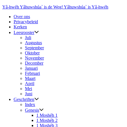
Ga
Yâ-hwéh Yâhuwshúa` is de Weg! Yâhuwshúa` is Yâ-hwéh
naar
Over ons
de
Privacybeleid
inhoud
Kerken
Leesrooster
Juli
Augustus
September
Oktober
November
December
Januari
Februari
Maart
April
Mei
Juni
Geschriften
Index
Genesis
1 Moshéh 1
1 Moshéh 2
1 Moshéh 3