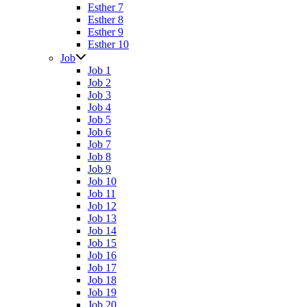
Esther 7
Esther 8
Esther 9
Esther 10
Job
Job 1
Job 2
Job 3
Job 4
Job 5
Job 6
Job 7
Job 8
Job 9
Job 10
Job 11
Job 12
Job 13
Job 14
Job 15
Job 16
Job 17
Job 18
Job 19
Job 20