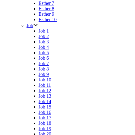
Esther 7
Esther 8
Esther 9
Esther 10
Job
Job 1
Job 2
Job 3
Job 4
Job 5
Job 6
Job 7
Job 8
Job 9
Job 10
Job 11
Job 12
Job 13
Job 14
Job 15
Job 16
Job 17
Job 18
Job 19
Job 20