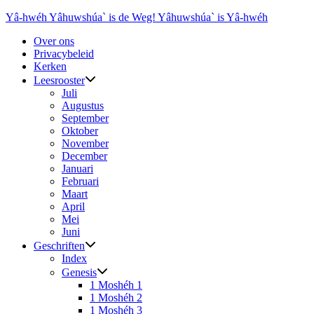
Ga
Yâ-hwéh Yâhuwshúa` is de Weg! Yâhuwshúa` is Yâ-hwéh
naar
Over ons
de
Privacybeleid
inhoud
Kerken
Leesrooster
Juli
Augustus
September
Oktober
November
December
Januari
Februari
Maart
April
Mei
Juni
Geschriften
Index
Genesis
1 Moshéh 1
1 Moshéh 2
1 Moshéh 3