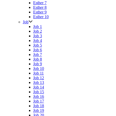
Esther 7
Esther 8
Esther 9
Esther 10
Job
Job 1
Job 2
Job 3
Job 4
Job 5
Job 6
Job 7
Job 8
Job 9
Job 10
Job 11
Job 12
Job 13
Job 14
Job 15
Job 16
Job 17
Job 18
Job 19
Job 20