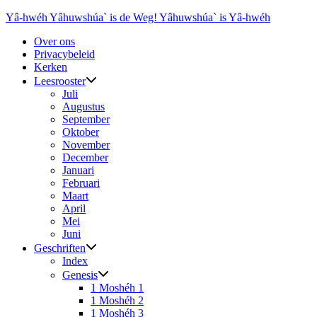
Ga
Yâ-hwéh Yâhuwshúa` is de Weg! Yâhuwshúa` is Yâ-hwéh
naar
Over ons
de
Privacybeleid
inhoud
Kerken
Leesrooster
Juli
Augustus
September
Oktober
November
December
Januari
Februari
Maart
April
Mei
Juni
Geschriften
Index
Genesis
1 Moshéh 1
1 Moshéh 2
1 Moshéh 3