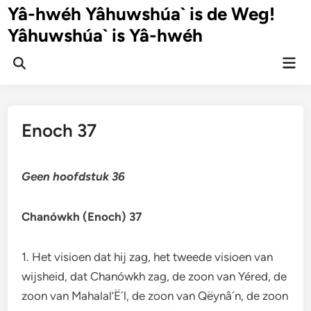
Ga
Yâ-hwéh Yâhuwshúa` is de Weg!
naar
Yâhuwshúa` is Yâ-hwéh
de
inhoud
Hoo
Zoeken
openen
Enoch 37
Geen hoofdstuk 36
Chanówkh (Enoch) 37
1. Het visioen dat hij zag, het tweede visioen van
wijsheid, dat Chanówkh zag, de zoon van Yéred, de
zoon van Mahalal’Ë´l, de zoon van Qëynâ´n, de zoon