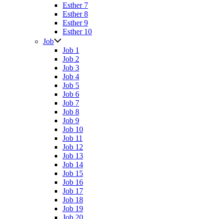
Esther 7
Esther 8
Esther 9
Esther 10
Job
Job 1
Job 2
Job 3
Job 4
Job 5
Job 6
Job 7
Job 8
Job 9
Job 10
Job 11
Job 12
Job 13
Job 14
Job 15
Job 16
Job 17
Job 18
Job 19
Job 20