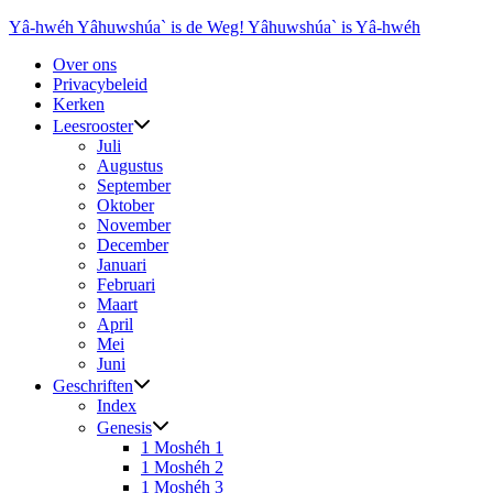
Ga
Yâ-hwéh Yâhuwshúa` is de Weg! Yâhuwshúa` is Yâ-hwéh
naar
Over ons
de
Privacybeleid
inhoud
Kerken
Leesrooster
Juli
Augustus
September
Oktober
November
December
Januari
Februari
Maart
April
Mei
Juni
Geschriften
Index
Genesis
1 Moshéh 1
1 Moshéh 2
1 Moshéh 3