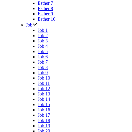
Esther 7
Esther 8
Esther 9
Esther 10
Job
Job 1
Job 2
Job 3
Job 4
Job 5
Job 6
Job 7
Job 8
Job 9
Job 10
Job 11
Job 12
Job 13
Job 14
Job 15
Job 16
Job 17
Job 18
Job 19
Job 20