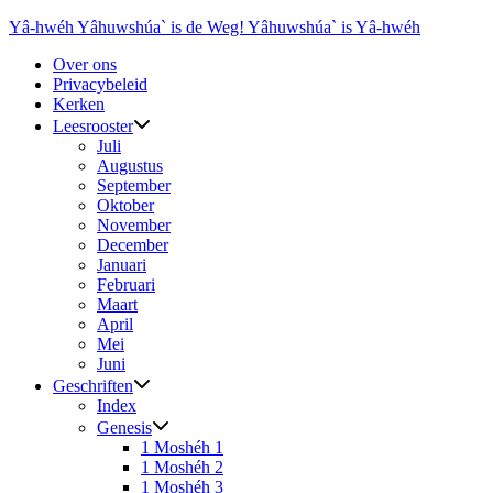
Ga
Yâ-hwéh Yâhuwshúa` is de Weg! Yâhuwshúa` is Yâ-hwéh
naar
Over ons
de
Privacybeleid
inhoud
Kerken
Leesrooster
Juli
Augustus
September
Oktober
November
December
Januari
Februari
Maart
April
Mei
Juni
Geschriften
Index
Genesis
1 Moshéh 1
1 Moshéh 2
1 Moshéh 3