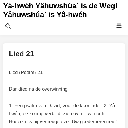
Ga
Yâ-hwéh Yâhuwshúa` is de Weg!
naar
Yâhuwshúa` is Yâ-hwéh
de
inhoud
Hoo
Zoeken
openen
Lied 21
Lied (Psalm) 21
Danklied na de overwinning
1. Een psalm van David, voor de koorleider. 2. Yâ-
hwéh, de koning verblijdt zich over Uw macht.
Hoezeer is hij verheugd over Uw goedertierenheid!