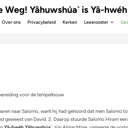
e Weg! Yâhuwshúa` is Yâ-hwéh
Over ons
Privacybeleid
Kerken
Leesrooster
Ges
bereiding voor de tempelbouw
enaren naar Salomo, want hij had gehoord dat men Salomo tot
end geweest van David. 2. Daarop stuurde Salomo Hiram een
an
Yâ-hwéh Yâhuwshúa`
, zijn Almachtige, vanwege de oorl