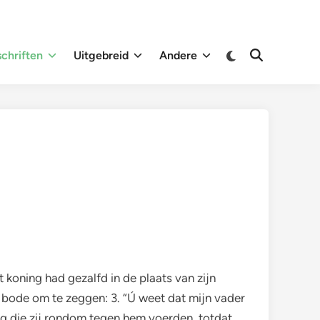
Overschakelen
chriften
Uitgebreid
Andere
Zoeken
naar
openen
donkere
modus
 koning had gezalfd in de plaats van zijn
 bode om te zeggen: 3. “Ú weet dat mijn vader
og die zij rondom tegen hem voerden, totdat