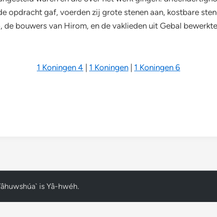
e de opdracht gaf, voerden zij grote stenen aan, kostbare s
, de bouwers van Hirom, en de vaklieden uit Gebal bewerkte
1 Koningen 4
|
1 Koningen
|
1 Koningen 6
Yâhuwshúa` is Yâ-hwéh
.