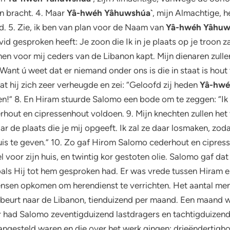
n bracht. 4. Maar
Yâ-hwéh Yâhuwshúa`
, mijn Almachtige, h
. 5. Zie, ik ben van plan voor de Naam van
Yâ-hwéh Yâhuw
id gesproken heeft: Je zoon die Ik in je plaats op je troon z
 voor mij ceders van de Libanon kapt. Mijn dienaren zullen 
Want ú weet dat er niemand onder ons is die in staat is hout
 hij zich zeer verheugde en zei: “Geloofd zij heden
Yâ-hwé
ren!” 8. En Hiram stuurde Salomo een bode om te zeggen: “I
rhout en cipressenhout voldoen. 9. Mijn knechten zullen het 
ar de plaats die je mij opgeeft. Ik zal ze daar losmaken, zo
is te geven.” 10. Zo gaf Hirom Salomo cederhout en cipress
 voor zijn huis, en twintig kor gestoten olie. Salomo gaf dat
ls Hij tot hem gesproken had. Er was vrede tussen Hiram e
l mensen opkomen om herendienst te verrichten. Het aantal m
erbeurt naar de Libanon, tienduizend per maand. Een maand w
r had Salomo zeventigduizend lastdragers en tachtigduizend
ngesteld waren en die over het werk gingen: drieëndertigho