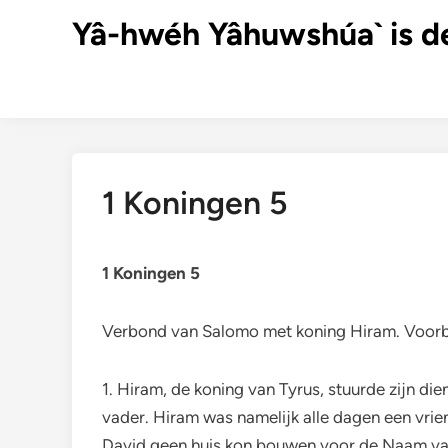
Ga
Yâ-hwéh Yâhuwshúa` is d
naar
de
inhoud
1 Koningen 5
1 Koningen 5
Verbond van Salomo met koning Hiram. Voor
1. Hiram, de koning van Tyrus, stuurde zijn di
vader. Hiram was namelijk alle dagen een vri
David geen huis kon bouwen voor de Naam v