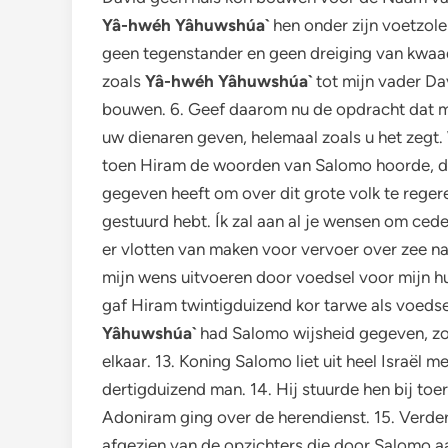
Yâ-hwéh Yâhuwshúa`
hen onder zijn voetzole
geen tegenstander en geen dreiging van kwaad
zoals
Yâ-hwéh Yâhuwshúa`
tot mijn vader Dav
bouwen. 6. Geef daarom nu de opdracht dat men
uw dienaren geven, helemaal zoals u het zegt. 
toen Hiram de woorden van Salomo hoorde, dat
gegeven heeft om over dit grote volk te rege
gestuurd hebt. Ík zal aan al je wensen om cede
er vlotten van maken voor vervoer over zee na
mijn wens uitvoeren door voedsel voor mijn hu
gaf Hiram twintigduizend kor tarwe als voedsel
Yâhuwshúa`
had Salomo wijsheid gegeven, zoa
elkaar. 13. Koning Salomo liet uit heel Israë
dertigduizend man. 14. Hij stuurde hen bij to
Adoniram ging over de herendienst. 15. Verde
afgezien van de opzichters die door Salomo aa