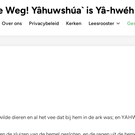
e Weg! Yâhuwshúa` is Yâ-hwéh
Over ons
Privacybeleid
Kerken
Leesrooster
Ges
lde dieren en al het vee dat bij hem in de ark was; en YAH
n de sluizen van de hemel gesloten, en de regen uit de hem