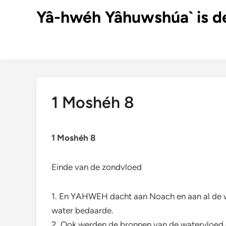
Ga
Yâ-hwéh Yâhuwshúa` is d
naar
de
inhoud
1 Moshéh 8
1 Moshéh 8
Einde van de zondvloed
1. En YAHWEH dacht aan Noach en aan al de wi
water bedaarde.
2. Ook werden de bronnen van de watervloed e