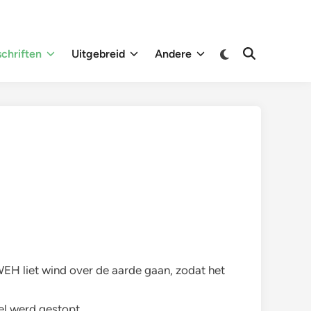
Overschakelen
chriften
Uitgebreid
Andere
Zoeken
naar
openen
donkere
modus
WEH liet wind over de aarde gaan, zodat het
el werd gestopt.