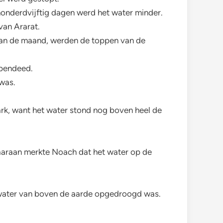
honderdvijftig dagen werd het water minder.
van Ararat.
 van de maand, werden de toppen van de
opendeed.
 was.
ark, want het water stond nog boven heel de
 daaraan merkte Noach dat het water op de
t water van boven de aarde opgedroogd was.