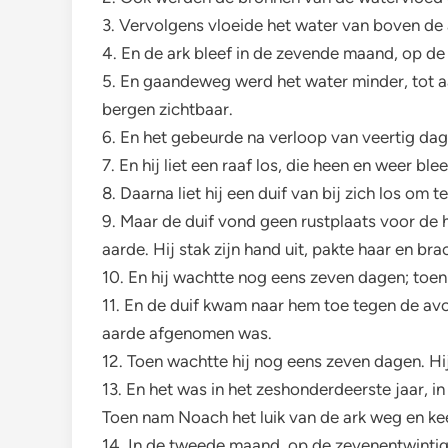
3. Vervolgens vloeide het water van boven de
4. En de ark bleef in de zevende maand, op de
5. En gaandeweg werd het water minder, tot 
bergen zichtbaar.
6. En het gebeurde na verloop van veertig dag
7. En hij liet een raaf los, die heen en weer 
8. Daarna liet hij een duif van bij zich los o
9. Maar de duif vond geen rustplaats voor de 
aarde. Hij stak zijn hand uit, pakte haar en brac
10. En hij wachtte nog eens zeven dagen; toen li
11. En de duif kwam naar hem toe tegen de avo
aarde afgenomen was.
12. Toen wachtte hij nog eens zeven dagen. Hij 
13. En het was in het zeshonderdeerste jaar,
Toen nam Noach het luik van de ark weg en ke
14. In de tweede maand, op de zevenentwinti