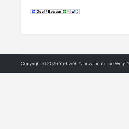
Copyright © 2026
Yâ-hwéh Yâhuwshúa` is de Weg! 