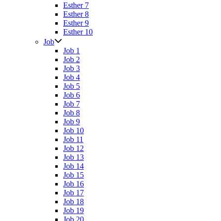
Esther 7
Esther 8
Esther 9
Esther 10
Job
Job 1
Job 2
Job 3
Job 4
Job 5
Job 6
Job 7
Job 8
Job 9
Job 10
Job 11
Job 12
Job 13
Job 14
Job 15
Job 16
Job 17
Job 18
Job 19
Job 20