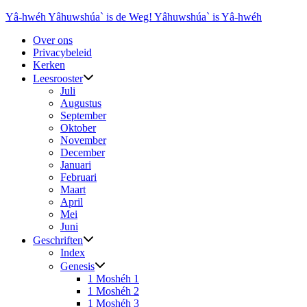
Ga
Yâ-hwéh Yâhuwshúa` is de Weg! Yâhuwshúa` is Yâ-hwéh
naar
Over ons
de
Privacybeleid
inhoud
Kerken
Leesrooster
Juli
Augustus
September
Oktober
November
December
Januari
Februari
Maart
April
Mei
Juni
Geschriften
Index
Genesis
1 Moshéh 1
1 Moshéh 2
1 Moshéh 3