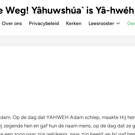
e Weg! Yâhuwshúa` is Yâ-hwéh
Over ons
Privacybeleid
Kerken
Leesrooster
Ges
an Adam. Op de dag dat YAHWEH Adam schiep, maakte Hij he
n Hij zegende hen en gaf hun de naam mens, op de dag dat ze
 een zoon naar zijn gelijkenis, naar zijn beeld; en hij gaf h