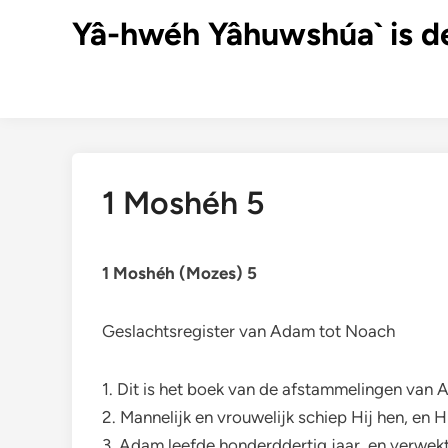
Ga
Yâ-hwéh Yâhuwshúa` is d
naar
de
inhoud
1 Moshéh 5
1 Moshéh (Mozes) 5
Geslachtsregister van Adam tot Noach
1. Dit is het boek van de afstammelingen v
2. Mannelijk en vrouwelijk schiep Hij hen, e
3. Adam leefde honderddertig jaar, en verwekte