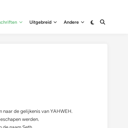
Overschakelen
chriften
Uitgebreid
Andere
Zoeken
naar
openen
donkere
modus
m naar de gelijkenis van YAHWEH.
 geschapen werden.
em de naam Seth.