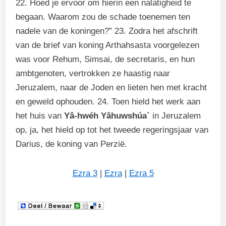
22. Hoed je ervoor om hierin een nalatigheid te
begaan. Waarom zou de schade toenemen ten
nadele van de koningen?” 23. Zodra het afschrift
van de brief van koning Arthahsasta voorgelezen
was voor Rehum, Simsai, de secretaris, en hun
ambtgenoten, vertrokken ze haastig naar
Jeruzalem, naar de Joden en lieten hen met kracht
en geweld ophouden. 24. Toen hield het werk aan
het huis van
Yâ-hwéh Yâhuwshúa`
in Jeruzalem
op, ja, het hield op tot het tweede regeringsjaar van
Darius, de koning van Perzië.
Ezra 3
|
Ezra
|
Ezra 5