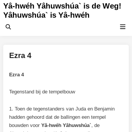
Ga
Yâ-hwéh Yâhuwshúa` is de Weg!
naar
Yâhuwshúa` is Yâ-hwéh
de
inhoud
Hoo
Zoeken
openen
Ezra 4
Ezra 4
Tegenstand bij de tempelbouw
1. Toen de tegenstanders van Juda en Benjamin
hadden gehoord dat de ballingen een tempel
bouwden voor
Yâ-hwéh Yâhuwshúa`
, de