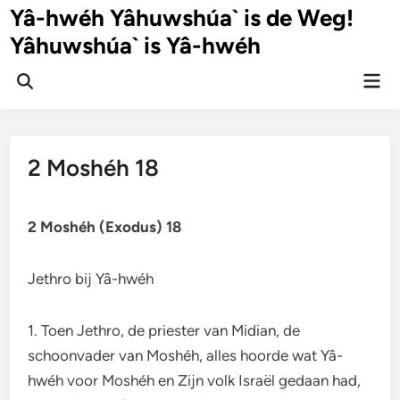
Ga
Yâ-hwéh Yâhuwshúa` is de Weg!
naar
Yâhuwshúa` is Yâ-hwéh
de
inhoud
Hoo
Zoeken
openen
2 Moshéh 18
2 Moshéh (Exodus) 18
Jethro bij Yâ-hwéh
1. Toen Jethro, de priester van Midian, de
schoonvader van Moshéh, alles hoorde wat Yâ-
hwéh voor Moshéh en Zijn volk Israël gedaan had,