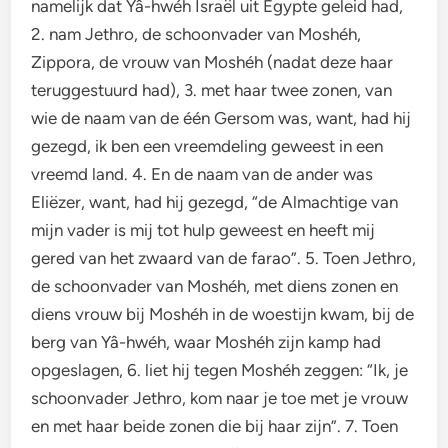
namelijk dat Yâ-hwéh Israël uit Egypte geleid had,
2. nam Jethro, de schoonvader van Moshéh,
Zippora, de vrouw van Moshéh (nadat deze haar
teruggestuurd had), 3. met haar twee zonen, van
wie de naam van de één Gersom was, want, had hij
gezegd, ik ben een vreemdeling geweest in een
vreemd land. 4. En de naam van de ander was
Eliëzer, want, had hij gezegd, “de Almachtige van
mijn vader is mij tot hulp geweest en heeft mij
gered van het zwaard van de farao”. 5. Toen Jethro,
de schoonvader van Moshéh, met diens zonen en
diens vrouw bij Moshéh in de woestijn kwam, bij de
berg van Yâ-hwéh, waar Moshéh zijn kamp had
opgeslagen, 6. liet hij tegen Moshéh zeggen: “Ik, je
schoonvader Jethro, kom naar je toe met je vrouw
en met haar beide zonen die bij haar zijn”. 7. Toen