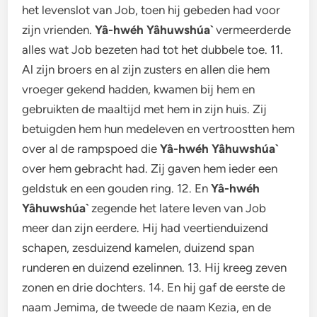
het levenslot van Job, toen hij gebeden had voor
zijn vrienden.
Yâ-hwéh Yâhuwshúa`
vermeerderde
alles wat Job bezeten had tot het dubbele toe. 11.
Al zijn broers en al zijn zusters en allen die hem
vroeger gekend hadden, kwamen bij hem en
gebruikten de maaltijd met hem in zijn huis. Zij
betuigden hem hun medeleven en vertroostten hem
over al de rampspoed die
Yâ-hwéh Yâhuwshúa`
over hem gebracht had. Zij gaven hem ieder een
geldstuk en een gouden ring. 12. En
Yâ-hwéh
Yâhuwshúa`
zegende het latere leven van Job
meer dan zijn eerdere. Hij had veertienduizend
schapen, zesduizend kamelen, duizend span
runderen en duizend ezelinnen. 13. Hij kreeg zeven
zonen en drie dochters. 14. En hij gaf de eerste de
naam Jemima, de tweede de naam Kezia, en de