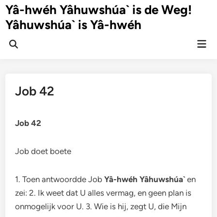
Ga
Yâ-hwéh Yâhuwshúa` is de Weg!
naar
Yâhuwshúa` is Yâ-hwéh
de
inhoud
Hoo
Zoeken
openen
Job 42
Job 42
Job doet boete
1. Toen antwoordde Job
Yâ-hwéh Yâhuwshúa`
en
zei: 2. Ik weet dat U alles vermag, en geen plan is
onmogelijk voor U. 3. Wie is hij, zegt U, die Mijn