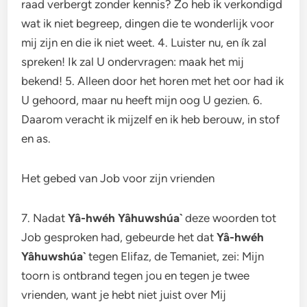
raad verbergt zonder kennis? Zo heb ik verkondigd
wat ik niet begreep, dingen die te wonderlijk voor
mij zijn en die ik niet weet. 4. Luister nu, en ík zal
spreken! Ik zal U ondervragen: maak het mij
bekend! 5. Alleen door het horen met het oor had ik
U gehoord, maar nu heeft mijn oog U gezien. 6.
Daarom veracht ik mijzelf en ik heb berouw, in stof
en as.
Het gebed van Job voor zijn vrienden
7. Nadat
Yâ-hwéh Yâhuwshúa`
deze woorden tot
Job gesproken had, gebeurde het dat
Yâ-hwéh
Yâhuwshúa`
tegen Elifaz, de Temaniet, zei: Mijn
toorn is ontbrand tegen jou en tegen je twee
vrienden, want je hebt niet juist over Mij