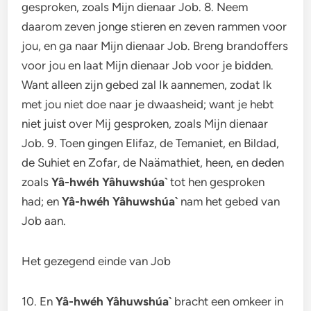
gesproken, zoals Mijn dienaar Job. 8. Neem
daarom zeven jonge stieren en zeven rammen voor
jou, en ga naar Mijn dienaar Job. Breng brandoffers
voor jou en laat Mijn dienaar Job voor je bidden.
Want alleen zijn gebed zal Ik aannemen, zodat Ik
met jou niet doe naar je dwaasheid; want je hebt
niet juist over Mij gesproken, zoals Mijn dienaar
Job. 9. Toen gingen Elifaz, de Temaniet, en Bildad,
de Suhiet en Zofar, de Naämathiet, heen, en deden
zoals
Yâ-hwéh Yâhuwshúa`
tot hen gesproken
had; en
Yâ-hwéh Yâhuwshúa`
nam het gebed van
Job aan.
Het gezegend einde van Job
10. En
Yâ-hwéh Yâhuwshúa`
bracht een omkeer in