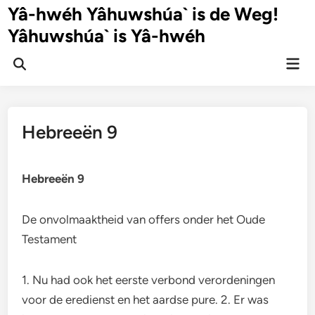
Ga
Yâ-hwéh Yâhuwshúa` is de Weg!
naar
Yâhuwshúa` is Yâ-hwéh
de
inhoud
Hoo
Zoeken
openen
Hebreeën 9
Hebreeën 9
De onvolmaaktheid van offers onder het Oude
Testament
1. Nu had ook het eerste verbond verordeningen
voor de eredienst en het aardse pure. 2. Er was