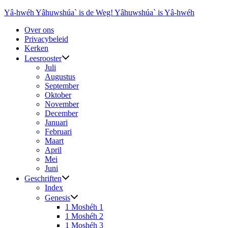
Ga
Yâ-hwéh Yâhuwshúa` is de Weg! Yâhuwshúa` is Yâ-hwéh
naar
Over ons
de
Privacybeleid
inhoud
Kerken
Leesrooster
Juli
Augustus
September
Oktober
November
December
Januari
Februari
Maart
April
Mei
Juni
Geschriften
Index
Genesis
1 Moshéh 1
1 Moshéh 2
1 Moshéh 3