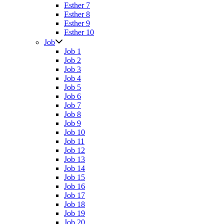
Esther 7
Esther 8
Esther 9
Esther 10
Job
Job 1
Job 2
Job 3
Job 4
Job 5
Job 6
Job 7
Job 8
Job 9
Job 10
Job 11
Job 12
Job 13
Job 14
Job 15
Job 16
Job 17
Job 18
Job 19
Job 20