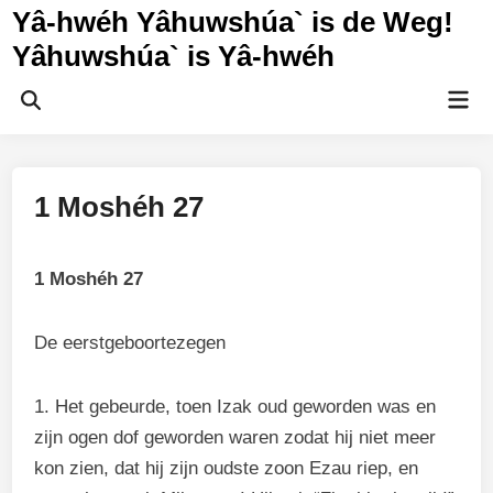
Ga
Yâ-hwéh Yâhuwshúa` is de Weg!
naar
Yâhuwshúa` is Yâ-hwéh
de
inhoud
Hoo
Zoeken
openen
1 Moshéh 27
1 Moshéh 27
De eerstgeboortezegen
1. Het gebeurde, toen Izak oud geworden was en
zijn ogen dof geworden waren zodat hij niet meer
kon zien, dat hij zijn oudste zoon Ezau riep, en