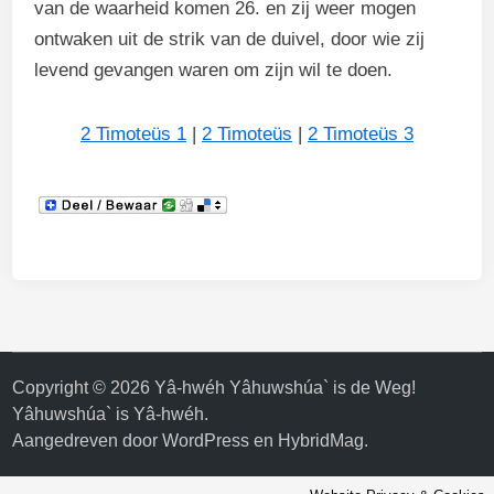
van de waarheid komen 26. en zij weer mogen
ontwaken uit de strik van de duivel, door wie zij
levend gevangen waren om zijn wil te doen.
2 Timoteüs 1
|
2 Timoteüs
|
2 Timoteüs 3
Copyright © 2026
Yâ-hwéh Yâhuwshúa` is de Weg!
Yâhuwshúa` is Yâ-hwéh
.
Aangedreven door
WordPress
en
HybridMag
.