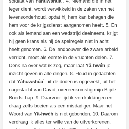
soldaat van
Yâhuwshúa`
. 4. Niemand die in het
leger dient, wordt verwikkeld in de zaken van het
levensonderhoud, opdat hij hem kan behagen die
hem voor de krijgsdienst aangenomen heeft. 5. En
ook als iemand aan een wedstrijd deelneemt, krijgt
hij geen krans als hij de spelregels niet in acht
heeft genomen. 6. De landbouwer die zware arbeid
verricht, moet als eerste in de vruchten delen. 7.
Denk na over wat ik zeg, maar laat
Yâ-hwéh
je
inzicht geven in alle dingen. 8. Houd in gedachten
dat
Yâhuwshúa`
uit de doden is opgewekt, uit het
nageslacht van David, overeenkomstig mijn Blijde
Boodschap. 9. Daarvoor lijd ik verdrukkingen en
draag zelfs boeien als een misdadiger. Maar het
Woord van
Yâ-hwéh
is niet gebonden. 10. Daarom
verdraag ik alles ter wille van de uitverkorenen,