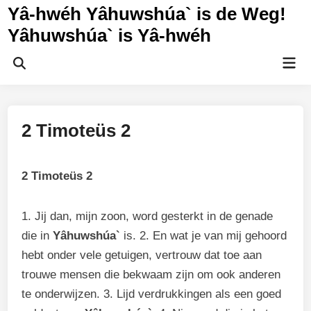
Ga
Yâ-hwéh Yâhuwshúa` is de Weg!
naar
Yâhuwshúa` is Yâ-hwéh
de
inhoud
Hoo
Zoeken
openen
2 Timoteüs 2
2 Timoteüs 2
1. Jij dan, mijn zoon, word gesterkt in de genade
die in
Yâhuwshúa`
is. 2. En wat je van mij gehoord
hebt onder vele getuigen, vertrouw dat toe aan
trouwe mensen die bekwaam zijn om ook anderen
te onderwijzen. 3. Lijd verdrukkingen als een goed