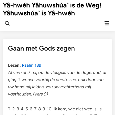
Ga
Yâ-hwéh Yâhuwshúa` is de Weg!
naar
Yâhuwshúa` is Yâ-hwéh
de
inhoud
Hoo
Zoeken
openen
Gaan met Gods zegen
Lezen:
Psalm 139
Al verhief ik mij op de vleugels van de dageraad, al
ging ik wonen voorbij de verste zee, ook daar zou
uw hand mij leiden, zou uw rechterhand mij
vasthouden. (vers 9)
‘1-2-3-4-5-6-7-8-9-10. Ik kom, wie niet weg is, is