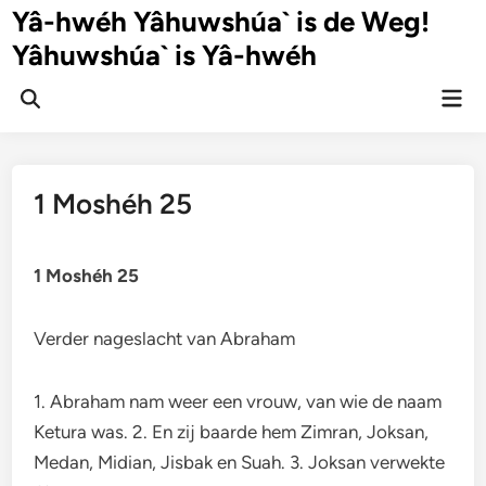
Ga
Yâ-hwéh Yâhuwshúa` is de Weg!
naar
Yâhuwshúa` is Yâ-hwéh
de
inhoud
Hoo
Zoeken
openen
1 Moshéh 25
1 Moshéh 25
Verder nageslacht van Abraham
1. Abraham nam weer een vrouw, van wie de naam
Ketura was. 2. En zij baarde hem Zimran, Joksan,
Medan, Midian, Jisbak en Suah. 3. Joksan verwekte