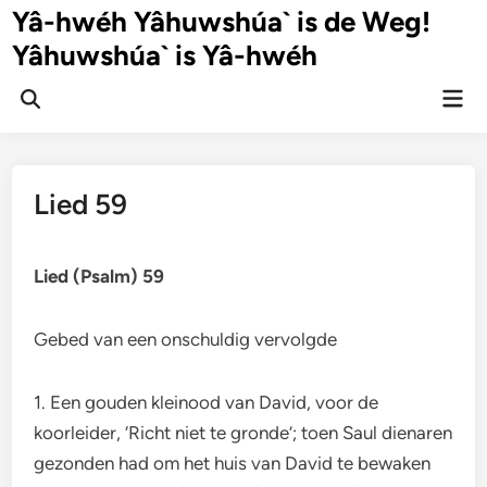
Ga
Yâ-hwéh Yâhuwshúa` is de Weg!
naar
Yâhuwshúa` is Yâ-hwéh
de
inhoud
Hoo
Zoeken
openen
Lied 59
Lied (Psalm) 59
Gebed van een onschuldig vervolgde
1. Een gouden kleinood van David, voor de
koorleider, ‘Richt niet te gronde’; toen Saul dienaren
gezonden had om het huis van David te bewaken