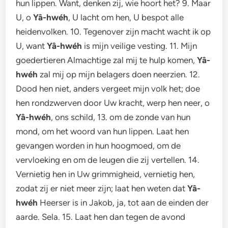
hun lippen. Want, denken zij, wie hoort het? 9. Maar
U, o
Yâ-hwéh
, U lacht om hen, U bespot alle
heidenvolken. 10. Tegenover zijn macht wacht ik op
U, want
Yâ-hwéh
is mijn veilige vesting. 11. Mijn
goedertieren Almachtige zal mij te hulp komen,
Yâ-
hwéh
zal mij op mijn belagers doen neerzien. 12.
Dood hen niet, anders vergeet mijn volk het; doe
hen rondzwerven door Uw kracht, werp hen neer, o
Yâ-hwéh
, ons schild, 13. om de zonde van hun
mond, om het woord van hun lippen. Laat hen
gevangen worden in hun hoogmoed, om de
vervloeking en om de leugen die zij vertellen. 14.
Vernietig hen in Uw grimmigheid, vernietig hen,
zodat zij er niet meer zijn; laat hen weten dat
Yâ-
hwéh
Heerser is in Jakob, ja, tot aan de einden der
aarde. Sela. 15. Laat hen dan tegen de avond