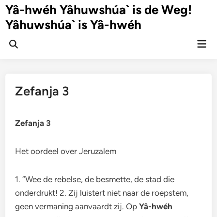
Ga
Yâ-hwéh Yâhuwshúa` is de Weg!
naar
Yâhuwshúa` is Yâ-hwéh
de
inhoud
Hoo
Zoeken
openen
Zefanja 3
Zefanja 3
Het oordeel over Jeruzalem
1. “Wee de rebelse, de besmette, de stad die
onderdrukt! 2. Zij luistert niet naar de roepstem,
geen vermaning aanvaardt zij. Op
Yâ-hwéh