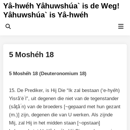
Ga
Yâ-hwéh Yâhuwshúa` is de Weg!
naar
Yâhuwshúa` is Yâ-hwéh
de
inhoud
Hoo
Zoeken
openen
5 Moshéh 18
5 Moshéh 18 (Deuteronomium 18)
15. De Prediker, is Hij Die “Ik zal bestaan (‘e-hyéh)
Yisrâ’ë ́l”, uit degenen die niet van de tegenstander
(sâţâ ́n) van de broeders [~gepaard met hun gezant
(m.)] zijn, degenen die van U werken. Als zijnde
Mij, zal Hij in het midden staan [~opstaan]