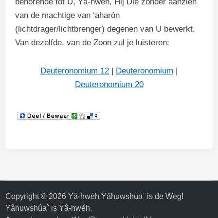
behorende tot U, Yâ-hwéh, Hij Die zonder aanzien
van de machtige van ‘aharón
(lichtdrager/lichtbrenger) degenen van U bewerkt.
Van dezelfde, van de Zoon zul je luisteren:
Deuteronomium 12
|
Deuteronomium
|
Deuteronomium 20
Copyright © 2026
Yâ-hwéh Yâhuwshúa` is de Weg!
Yâhuwshúa` is Yâ-hwéh
.