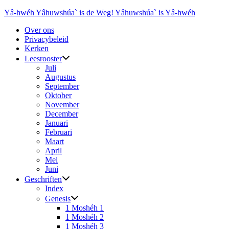
Ga
Yâ-hwéh Yâhuwshúa` is de Weg! Yâhuwshúa` is Yâ-hwéh
naar
Over ons
de
Privacybeleid
inhoud
Kerken
Leesrooster
Juli
Augustus
September
Oktober
November
December
Januari
Februari
Maart
April
Mei
Juni
Geschriften
Index
Genesis
1 Moshéh 1
1 Moshéh 2
1 Moshéh 3