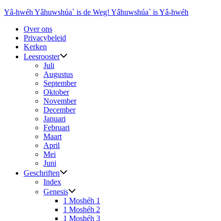
Ga
Yâ-hwéh Yâhuwshúa` is de Weg! Yâhuwshúa` is Yâ-hwéh
naar
Over ons
de
Privacybeleid
inhoud
Kerken
Leesrooster
Juli
Augustus
September
Oktober
November
December
Januari
Februari
Maart
April
Mei
Juni
Geschriften
Index
Genesis
1 Moshéh 1
1 Moshéh 2
1 Moshéh 3