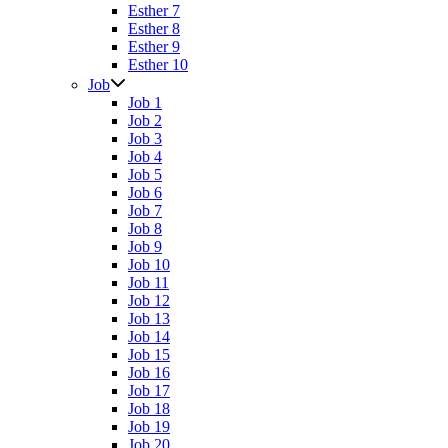
Esther 7
Esther 8
Esther 9
Esther 10
Job
Job 1
Job 2
Job 3
Job 4
Job 5
Job 6
Job 7
Job 8
Job 9
Job 10
Job 11
Job 12
Job 13
Job 14
Job 15
Job 16
Job 17
Job 18
Job 19
Job 20