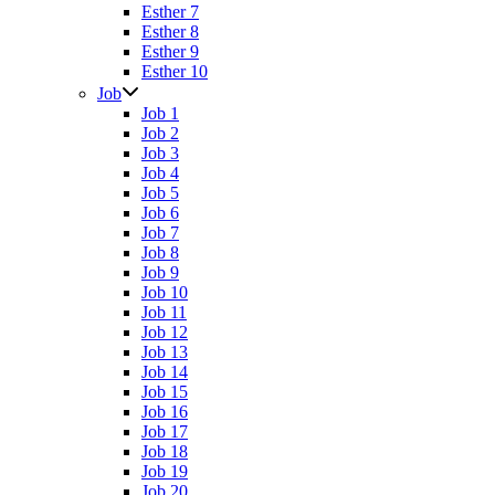
Esther 7
Esther 8
Esther 9
Esther 10
Job
Job 1
Job 2
Job 3
Job 4
Job 5
Job 6
Job 7
Job 8
Job 9
Job 10
Job 11
Job 12
Job 13
Job 14
Job 15
Job 16
Job 17
Job 18
Job 19
Job 20