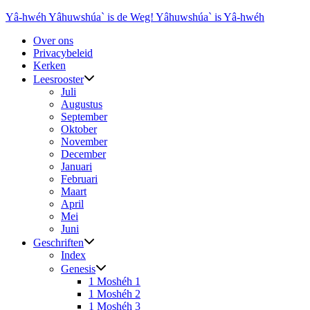
Ga
Yâ-hwéh Yâhuwshúa` is de Weg! Yâhuwshúa` is Yâ-hwéh
naar
Over ons
de
Privacybeleid
inhoud
Kerken
Leesrooster
Juli
Augustus
September
Oktober
November
December
Januari
Februari
Maart
April
Mei
Juni
Geschriften
Index
Genesis
1 Moshéh 1
1 Moshéh 2
1 Moshéh 3