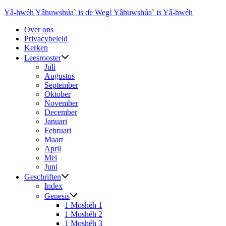
Ga
Yâ-hwéh Yâhuwshúa` is de Weg! Yâhuwshúa` is Yâ-hwéh
naar
Over ons
de
Privacybeleid
inhoud
Kerken
Leesrooster
Juli
Augustus
September
Oktober
November
December
Januari
Februari
Maart
April
Mei
Juni
Geschriften
Index
Genesis
1 Moshéh 1
1 Moshéh 2
1 Moshéh 3