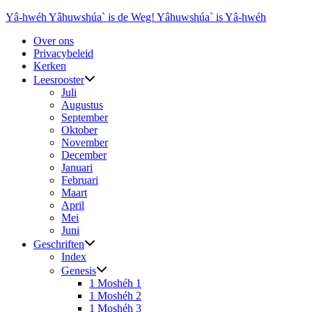
Ga
Yâ-hwéh Yâhuwshúa` is de Weg! Yâhuwshúa` is Yâ-hwéh
naar
Over ons
de
Privacybeleid
inhoud
Kerken
Leesrooster
Juli
Augustus
September
Oktober
November
December
Januari
Februari
Maart
April
Mei
Juni
Geschriften
Index
Genesis
1 Moshéh 1
1 Moshéh 2
1 Moshéh 3