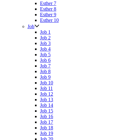
Esther 7
Esther 8
Esther 9
Esther 10
Job
Job 1
Job 2
Job 3
Job 4
Job 5
Job 6
Job 7
Job 8
Job 9
Job 10
Job 11
Job 12
Job 13
Job 14
Job 15
Job 16
Job 17
Job 18
Job 19
Job 20