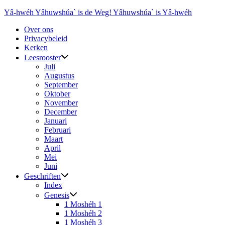
Ga
Yâ-hwéh Yâhuwshúa` is de Weg! Yâhuwshúa` is Yâ-hwéh
naar
Over ons
de
Privacybeleid
inhoud
Kerken
Leesrooster
Juli
Augustus
September
Oktober
November
December
Januari
Februari
Maart
April
Mei
Juni
Geschriften
Index
Genesis
1 Moshéh 1
1 Moshéh 2
1 Moshéh 3