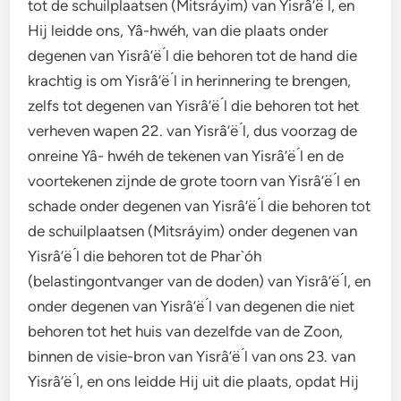
tot de schuilplaatsen (Mitsráyim) van Yisrâ’ë ́l, en
Hij leidde ons, Yâ-hwéh, van die plaats onder
degenen van Yisrâ’ë ́l die behoren tot de hand die
krachtig is om Yisrâ’ë ́l in herinnering te brengen,
zelfs tot degenen van Yisrâ’ë ́l die behoren tot het
verheven wapen 22. van Yisrâ’ë ́l, dus voorzag de
onreine Yâ- hwéh de tekenen van Yisrâ’ë ́l en de
voortekenen zijnde de grote toorn van Yisrâ’ë ́l en
schade onder degenen van Yisrâ’ë ́l die behoren tot
de schuilplaatsen (Mitsráyim) onder degenen van
Yisrâ’ë ́l die behoren tot de Phar`óh
(belastingontvanger van de doden) van Yisrâ’ë ́l, en
onder degenen van Yisrâ’ë ́l van degenen die niet
behoren tot het huis van dezelfde van de Zoon,
binnen de visie-bron van Yisrâ’ë ́l van ons 23. van
Yisrâ’ë ́l, en ons leidde Hij uit die plaats, opdat Hij