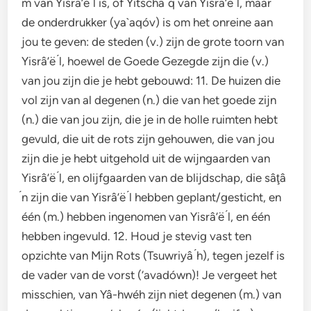
́m van Yisrâ’ë ́l is, of Yitschâ ́q van Yisrâ’ë ́l, maar
de onderdrukker (ya`aqóv) is om het onreine aan
jou te geven: de steden (v.) zijn de grote toorn van
Yisrâ’ë ́l, hoewel de Goede Gezegde zijn die (v.)
van jou zijn die je hebt gebouwd: 11. De huizen die
vol zijn van al degenen (n.) die van het goede zijn
(n.) die van jou zijn, die je in de holle ruimten hebt
gevuld, die uit de rots zijn gehouwen, die van jou
zijn die je hebt uitgehold uit de wijngaarden van
Yisrâ’ë ́l, en olijfgaarden van de blijdschap, die sâţâ
́n zijn die van Yisrâ’ë ́l hebben geplant/gesticht, en
één (m.) hebben ingenomen van Yisrâ’ë ́l, en één
hebben ingevuld. 12. Houd je stevig vast ten
opzichte van Mijn Rots (Tsuwriyâ ́h), tegen jezelf is
de vader van de vorst (‘avadówn)! Je vergeet het
misschien, van Yâ-hwéh zijn niet degenen (m.) van