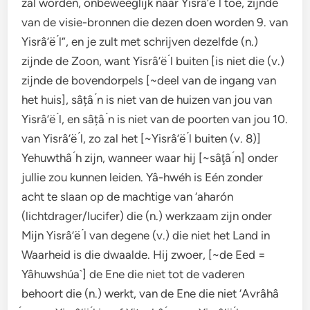
zal worden, onbeweeglijk naar Yisrâ’ë ́l toe, zijnde
van de visie-bronnen die dezen doen worden 9. van
Yisrâ’ë ́l”, en je zult met schrijven dezelfde (n.)
zijnde de Zoon, want Yisrâ’ë ́l buiten [is niet die (v.)
zijnde de bovendorpels [~deel van de ingang van
het huis], sâțâ ́n is niet van de huizen van jou van
Yisrâ’ë ́l, en sâțâ ́n is niet van de poorten van jou 10.
van Yisrâ’ë ́l, zo zal het [~Yisrâ’ë ́l buiten (v. 8)]
Yehuwthâ ́h zijn, wanneer waar hij [~sâţâ ́n] onder
jullie zou kunnen leiden. Yâ-hwéh is Eén zonder
acht te slaan op de machtige van ‘aharón
(lichtdrager/lucifer) die (n.) werkzaam zijn onder
Mijn Yisrâ’ë ́l van degene (v.) die niet het Land in
Waarheid is die dwaalde. Hij zwoer, [~de Eed =
Yâhuwshúa`] de Ene die niet tot de vaderen
behoort die (n.) werkt, van de Ene die niet ‘Avrâhâ