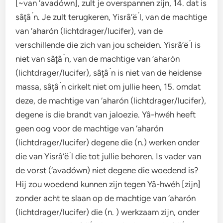
[~van ‘avadówn], zult je overspannen zijn, 14. dat is
sâţâ ́n. Je zult terugkeren, Yisrâ’ë ́l, van de machtige
van ‘aharón (lichtdrager/lucifer), van de
verschillende die zich van jou scheiden. Yisrâ’ë ́l is
niet van sâţâ ́n, van de machtige van ‘aharón
(lichtdrager/lucifer), sâţâ ́n is niet van de heidense
massa, sâţâ ́n cirkelt niet om jullie heen, 15. omdat
deze, de machtige van ‘aharón (lichtdrager/lucifer),
degene is die brandt van jaloezie. Yâ-hwéh heeft
geen oog voor de machtige van ‘aharón
(lichtdrager/lucifer) degene die (n.) werken onder
die van Yisrâ’ë ́l die tot jullie behoren. Is vader van
de vorst (‘avadówn) niet degene die woedend is?
Hij zou woedend kunnen zijn tegen Yâ-hwéh [zijn]
zonder acht te slaan op de machtige van ‘aharón
(lichtdrager/lucifer) die (n. ) werkzaam zijn, onder