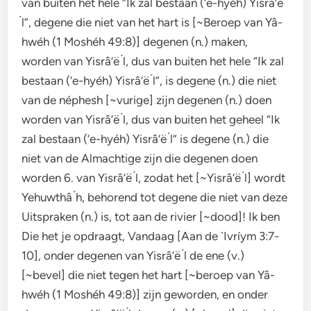
van buiten het hele “Ik zal bestaan (‘e-hyéh) Yisrâ’ë
́l”, degene die niet van het hart is [~Beroep van Yâ-
hwéh (1 Moshéh 49:8)] degenen (n.) maken,
worden van Yisrâ’ë ́l, dus van buiten het hele “Ik zal
bestaan (‘e-hyéh) Yisrâ’ë ́l”, is degene (n.) die niet
van de néphesh [~vurige] zijn degenen (n.) doen
worden van Yisrâ’ë ́l, dus van buiten het geheel “Ik
zal bestaan (‘e-hyéh) Yisrâ’ë ́l” is degene (n.) die
niet van de Almachtige zijn die degenen doen
worden 6. van Yisrâ’ë ́l, zodat het [~Yisrâ’ë ́l] wordt
Yehuwthâ ́h, behorend tot degene die niet van deze
Uitspraken (n.) is, tot aan de rivier [~dood]! Ik ben
Die het je opdraagt, Vandaag [Aan de `Ivríym 3:7-
10], onder degenen van Yisrâ’ë ́l de ene (v.)
[~bevel] die niet tegen het hart [~beroep van Yâ-
hwéh (1 Moshéh 49:8)] zijn geworden, en onder