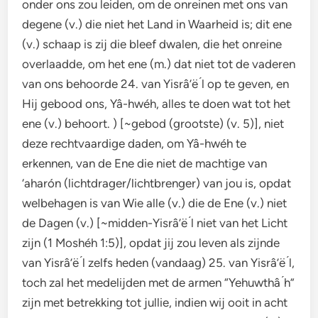
onder ons zou leiden, om de onreinen met ons van
degene (v.) die niet het Land in Waarheid is; dit ene
(v.) schaap is zij die bleef dwalen, die het onreine
overlaadde, om het ene (m.) dat niet tot de vaderen
van ons behoorde 24. van Yisrâ’ë ́l op te geven, en
Hij gebood ons, Yâ-hwéh, alles te doen wat tot het
ene (v.) behoort. ) [~gebod (grootste) (v. 5)], niet
deze rechtvaardige daden, om Yâ-hwéh te
erkennen, van de Ene die niet de machtige van
‘aharón (lichtdrager/lichtbrenger) van jou is, opdat
welbehagen is van Wie alle (v.) die de Ene (v.) niet
de Dagen (v.) [~midden-Yisrâ’ë ́l niet van het Licht
zijn (1 Moshéh 1:5)], opdat jij zou leven als zijnde
van Yisrâ’ë ́l zelfs heden (vandaag) 25. van Yisrâ’ë ́l,
toch zal het medelijden met de armen “Yehuwthâ ́h”
zijn met betrekking tot jullie, indien wij ooit in acht