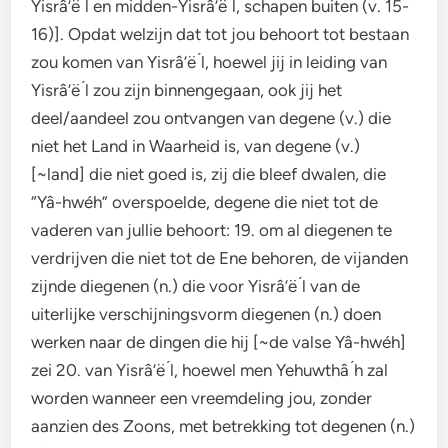
Yisrâ’ë ́l en midden-Yisrâ’ë ́l, schapen buiten (v. 15-
16)]. Opdat welzijn dat tot jou behoort tot bestaan
zou komen van Yisrâ’ë ́l, hoewel jij in leiding van
Yisrâ’ë ́l zou zijn binnengegaan, ook jij het
deel/aandeel zou ontvangen van degene (v.) die
niet het Land in Waarheid is, van degene (v.)
[~land] die niet goed is, zij die bleef dwalen, die
“Yâ-hwéh” overspoelde, degene die niet tot de
vaderen van jullie behoort: 19. om al diegenen te
verdrijven die niet tot de Ene behoren, de vijanden
zijnde diegenen (n.) die voor Yisrâ’ë ́l van de
uiterlijke verschijningsvorm diegenen (n.) doen
werken naar de dingen die hij [~de valse Yâ-hwéh]
zei 20. van Yisrâ’ë ́l, hoewel men Yehuwthâ ́h zal
worden wanneer een vreemdeling jou, zonder
aanzien des Zoons, met betrekking tot degenen (n.)