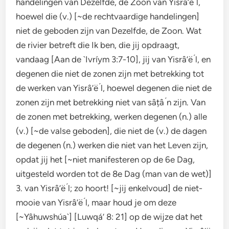
handelingen van Dezelfde, de Zoon van Yisrâ’ë ́l,
hoewel die (v.) [~de rechtvaardige handelingen]
niet de geboden zijn van Dezelfde, de Zoon. Wat
de rivier betreft die Ik ben, die jij opdraagt,
vandaag [Aan de `Ivríym 3:7-10], jij van Yisrâ’ë ́l, en
degenen die niet de zonen zijn met betrekking tot
de werken van Yisrâ’ë ́l, hoewel degenen die niet de
zonen zijn met betrekking niet van sâțâ ́n zijn. Van
de zonen met betrekking, werken degenen (n.) alle
(v.) [~de valse geboden], die niet de (v.) de dagen
de degenen (n.) werken die niet van het Leven zijn,
opdat jij het [~niet manifesteren op de 6e Dag,
uitgesteld worden tot de 8e Dag (man van de wet)]
3. van Yisrâ’ë ́l; zo hoort! [~jij enkelvoud] de niet-
mooie van Yisrâ’ë ́l, maar houd je om deze
[~Yâhuwshúa`] [Luwqá’ 8: 21] op de wijze dat het