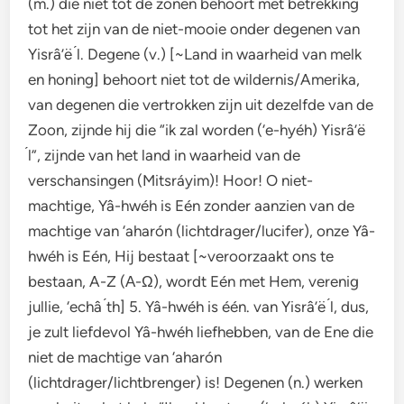
(m.) die niet tot de zonen behoort met betrekking
tot het zijn van de niet-mooie onder degenen van
Yisrâ’ë ́l. Degene (v.) [~Land in waarheid van melk
en honing] behoort niet tot de wildernis/Amerika,
van degenen die vertrokken zijn uit dezelfde van de
Zoon, zijnde hij die “ik zal worden (‘e-hyéh) Yisrâ’ë
́l”, zijnde van het land in waarheid van de
verschansingen (Mitsráyim)! Hoor! O niet-
machtige, Yâ-hwéh is Eén zonder aanzien van de
machtige van ‘aharón (lichtdrager/lucifer), onze Yâ-
hwéh is Eén, Hij bestaat [~veroorzaakt ons te
bestaan, A-Z (Α-Ω), wordt Eén met Hem, verenig
jullie, ‘echâ ́th] 5. Yâ-hwéh is één. van Yisrâ’ë ́l, dus,
je zult liefdevol Yâ-hwéh liefhebben, van de Ene die
niet de machtige van ‘aharón
(lichtdrager/lichtbrenger) is! Degenen (n.) werken