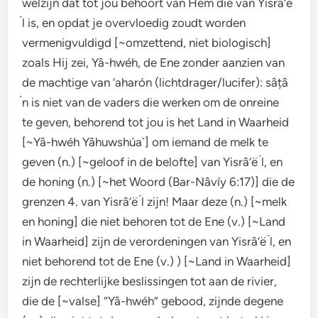
welzijn dat tot jou behoort van Hem die van Yisrâ’ë
́l is, en opdat je overvloedig zoudt worden
vermenigvuldigd [~omzettend, niet biologisch]
zoals Hij zei, Yâ-hwéh, de Ene zonder aanzien van
de machtige van ‘aharón (lichtdrager/lucifer): sâțâ
́n is niet van de vaders die werken om de onreine
te geven, behorend tot jou is het Land in Waarheid
[~Yâ-hwéh Yâhuwshúa`] om iemand de melk te
geven (n.) [~geloof in de belofte] van Yisrâ’ë ́l, en
de honing (n.) [~het Woord (Bar-Nâvíy 6:17)] die de
grenzen 4. van Yisrâ’ë ́l zijn! Maar deze (n.) [~melk
en honing] die niet behoren tot de Ene (v.) [~Land
in Waarheid] zijn de verordeningen van Yisrâ’ë ́l, en
niet behorend tot de Ene (v.) ) [~Land in Waarheid]
zijn de rechterlijke beslissingen tot aan de rivier,
die de [~valse] “Yâ-hwéh” gebood, zijnde degene