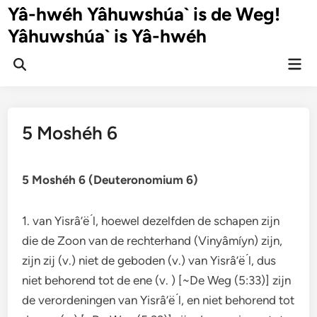
Ga
Yâ-hwéh Yâhuwshúa` is de Weg!
naar
Yâhuwshúa` is Yâ-hwéh
de
inhoud
Hoo
Zoeken
openen
5 Moshéh 6
5 Moshéh 6 (Deuteronomium 6)
1. van Yisrâ’ë ́l, hoewel dezelfden de schapen zijn
die de Zoon van de rechterhand (Vinyâmíyn) zijn,
zijn zij (v.) niet de geboden (v.) van Yisrâ’ë ́l, dus
niet behorend tot de ene (v. ) [~De Weg (5:33)] zijn
de verordeningen van Yisrâ’ë ́l, en niet behorend tot