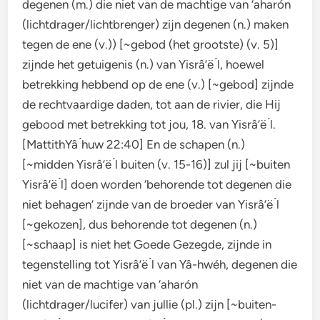
degenen (m.) die niet van de machtige van ‘aharón
(lichtdrager/lichtbrenger) zijn degenen (n.) maken
tegen de ene (v.)) [~gebod (het grootste) (v. 5)]
zijnde het getuigenis (n.) van Yisrâ’ë ́l, hoewel
betrekking hebbend op de ene (v.) [~gebod] zijnde
de rechtvaardige daden, tot aan de rivier, die Hij
gebood met betrekking tot jou, 18. van Yisrâ’ë ́l.
[MattithYâ ́huw 22:40] En de schapen (n.)
[~midden Yisrâ’ë ́l buiten (v. 15-16)] zul jij [~buiten
Yisrâ’ë ́l] doen worden ‘behorende tot degenen die
niet behagen’ zijnde van de broeder van Yisrâ’ë ́l
[~gekozen], dus behorende tot degenen (n.)
[~schaap] is niet het Goede Gezegde, zijnde in
tegenstelling tot Yisrâ’ë ́l van Yâ-hwéh, degenen die
niet van de machtige van ‘aharón
(lichtdrager/lucifer) van jullie (pl.) zijn [~buiten-