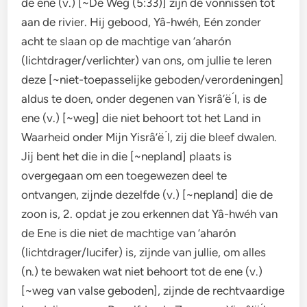
de ene (v.) [~De Weg (5:33)] zijn de vonnissen tot
aan de rivier. Hij gebood, Yâ-hwéh, Eén zonder
acht te slaan op de machtige van ‘aharón
(lichtdrager/verlichter) van ons, om jullie te leren
deze [~niet-toepasselijke geboden/verordeningen]
aldus te doen, onder degenen van Yisrâ’ë ́l, is de
ene (v.) [~weg] die niet behoort tot het Land in
Waarheid onder Mijn Yisrâ’ë ́l, zij die bleef dwalen.
Jij bent het die in die [~nepland] plaats is
overgegaan om een toegewezen deel te
ontvangen, zijnde dezelfde (v.) [~nepland] die de
zoon is, 2. opdat je zou erkennen dat Yâ-hwéh van
de Ene is die niet de machtige van ‘aharón
(lichtdrager/lucifer) is, zijnde van jullie, om alles
(n.) te bewaken wat niet behoort tot de ene (v.)
[~weg van valse geboden], zijnde de rechtvaardige