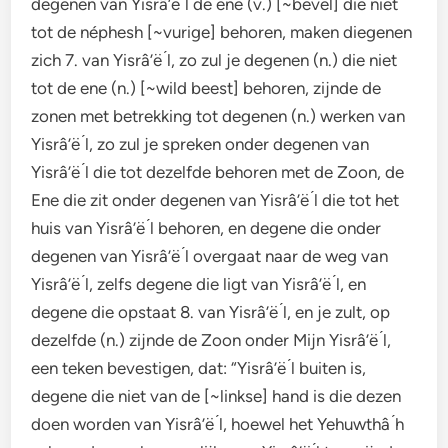
degenen van Yisrâ’ë ́l de ene (v.) [~bevel] die niet
tot de néphesh [~vurige] behoren, maken diegenen
zich 7. van Yisrâ’ë ́l, zo zul je degenen (n.) die niet
tot de ene (n.) [~wild beest] behoren, zijnde de
zonen met betrekking tot degenen (n.) werken van
Yisrâ’ë ́l, zo zul je spreken onder degenen van
Yisrâ’ë ́l die tot dezelfde behoren met de Zoon, de
Ene die zit onder degenen van Yisrâ’ë ́l die tot het
huis van Yisrâ’ë ́l behoren, en degene die onder
degenen van Yisrâ’ë ́l overgaat naar de weg van
Yisrâ’ë ́l, zelfs degene die ligt van Yisrâ’ë ́l, en
degene die opstaat 8. van Yisrâ’ë ́l, en je zult, op
dezelfde (n.) zijnde de Zoon onder Mijn Yisrâ’ë ́l,
een teken bevestigen, dat: “Yisrâ’ë ́l buiten is,
degene die niet van de [~linkse] hand is die dezen
doen worden van Yisrâ’ë ́l, hoewel het Yehuwthâ ́h