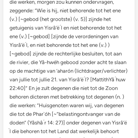
die werken, morgen zou kunnen ondervragen,
zeggende: “Wie is hij, niet behorende tot het ene
(v.) [~gebod (het grootste) (v. 5)] zijnde het
getuigenis van Yisrâ’ë ́l en niet behorende tot het
ene (v.) [~gebod] [zijnde de verordeningen van
Yisrâ’ë ́l, en niet behorende tot het ene (v.) )
[~gebod] zijnde de rechterlijke besluiten, tot aan
de rivier, die Yâ-hwéh gebood zonder acht te slaan
op de machtige van ‘aharón (lichtdrager/verlichter)
van jullie tot jullie 21. van Yisrâ’ë ́l? [MattithYâ ́huw
22:40]” En je zult degenen die niet tot de Zoon
behoren dicteren met betrekking tot degenen (n. )
die werken: “Huisgenoten waren wij, van degenen
die tot de Phar`óh [~”belastingontvanger van de
doden” (Yâshâ ́r 14: 27)] onder degenen van Yisrâ’ë
́l die behoren tot het Land dat werkelijk behoort