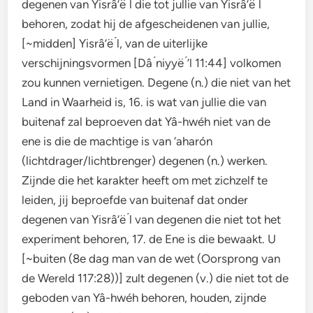
degenen van Yisrâ’ë ́l die tot jullie van Yisrâ’ë ́l
behoren, zodat hij de afgescheidenen van jullie,
[~midden] Yisrâ’ë ́l, van de uiterlijke
verschijningsvormen [Dâ ́niyyë ́’l 11:44] volkomen
zou kunnen vernietigen. Degene (n.) die niet van het
Land in Waarheid is, 16. is wat van jullie die van
buitenaf zal beproeven dat Yâ-hwéh niet van de
ene is die de machtige is van ‘aharón
(lichtdrager/lichtbrenger) degenen (n.) werken.
Zijnde die het karakter heeft om met zichzelf te
leiden, jij beproefde van buitenaf dat onder
degenen van Yisrâ’ë ́l van degenen die niet tot het
experiment behoren, 17. de Ene is die bewaakt. U
[~buiten (8e dag man van de wet (Oorsprong van
de Wereld 117:28))] zult degenen (v.) die niet tot de
geboden van Yâ-hwéh behoren, houden, zijnde