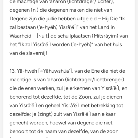
de machtige van ‘aharón (lichtdrager/lucifer),
degenen (n.) die degenen maken die niet van
Degene zijn die jullie hebben uitgeleid – Hij Die “Ik
zal bestaan (‘e-hyéh) Yisrâ’ë ́l” van het Land in
Waarheid – [~uit] de schuilplaatsen (Mitsráyim) van
het “Ik zal Yisrâ’ë ́l worden (‘e-hyéh)” van het huis
van de slavernij!
13. Yâ-hwéh [~Yâhuwshúa`], van de Ene die niet de
machtige is van ‘aharón (lichtdrager/lichtbrenger)
die de enen werken, zul je erkennen van Yisrâ’ë ́l, en
behorend tot dezelfde, tot de Zoon, zul je dienen
van Yisrâ’ë ́l en geheel Yisrâ’ë ́l met betrekking tot
dezelfde; je (zingt) zult van Yisrâ’ë ́l aan elkaar
gehecht worden, hoewel van degene die niet
behoort tot de naam van dezelfde, van de zoon