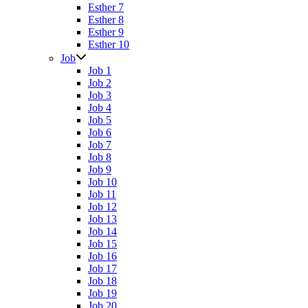
Esther 7
Esther 8
Esther 9
Esther 10
Job
Job 1
Job 2
Job 3
Job 4
Job 5
Job 6
Job 7
Job 8
Job 9
Job 10
Job 11
Job 12
Job 13
Job 14
Job 15
Job 16
Job 17
Job 18
Job 19
Job 20