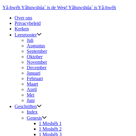
Ga
Yâ-hwéh Yâhuwshúa` is de Weg! Yâhuwshúa` is Yâ-hwéh
naar
Over ons
de
Privacybeleid
inhoud
Kerken
Leesrooster
Juli
Augustus
September
Oktober
November
December
Januari
Februari
Maart
April
Mei
Juni
Geschriften
Index
Genesis
1 Moshéh 1
1 Moshéh 2
1 Moshéh 3