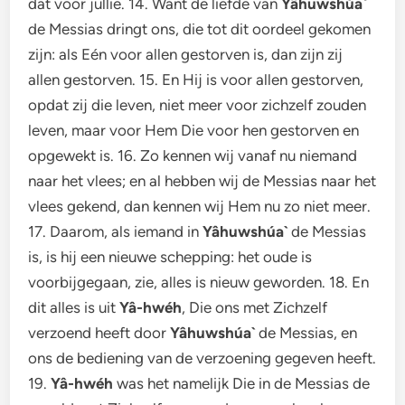
dat voor jullie. 14. Want de liefde van
Yâhuwshúa`
de Messias dringt ons, die tot dit oordeel gekomen
zijn: als Eén voor allen gestorven is, dan zijn zij
allen gestorven. 15. En Hij is voor allen gestorven,
opdat zij die leven, niet meer voor zichzelf zouden
leven, maar voor Hem Die voor hen gestorven en
opgewekt is. 16. Zo kennen wij vanaf nu niemand
naar het vlees; en al hebben wij de Messias naar het
vlees gekend, dan kennen wij Hem nu zo niet meer.
17. Daarom, als iemand in
Yâhuwshúa`
de Messias
is, is hij een nieuwe schepping: het oude is
voorbijgegaan, zie, alles is nieuw geworden. 18. En
dit alles is uit
Yâ-hwéh
, Die ons met Zichzelf
verzoend heeft door
Yâhuwshúa`
de Messias, en
ons de bediening van de verzoening gegeven heeft.
19.
Yâ-hwéh
was het namelijk Die in de Messias de