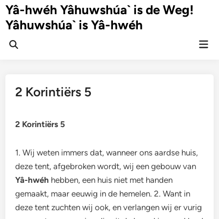
Ga
Yâ-hwéh Yâhuwshúa` is de Weg!
naar
Yâhuwshúa` is Yâ-hwéh
de
inhoud
Hoo
Zoeken
openen
2 Korintiërs 5
2 Korintiërs 5
1. Wij weten immers dat, wanneer ons aardse huis,
deze tent, afgebroken wordt, wij een gebouw van
Yâ-hwéh
hebben, een huis niet met handen
gemaakt, maar eeuwig in de hemelen. 2. Want in
deze tent zuchten wij ook, en verlangen wij er vurig