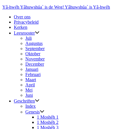
Ga
Yâ-hwéh Yâhuwshúa` is de Weg! Yâhuwshúa` is Yâ-hwéh
naar
Over ons
de
Privacybeleid
inhoud
Kerken
Leesrooster
Juli
Augustus
September
Oktober
November
December
Januari
Februari
Maart
April
Mei
Juni
Geschriften
Index
Genesis
1 Moshéh 1
1 Moshéh 2
1 Moshéh 3