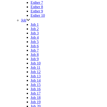
Esther 7
Esther 8
Esther 9
Esther 10
Job
Job 1
Job 2
Job 3
Job 4
Job 5
Job 6
Job 7
Job 8
Job 9
Job 10
Job 11
Job 12
Job 13
Job 14
Job 15
Job 16
Job 17
Job 18
Job 19
Job 20