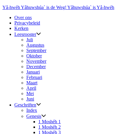
Ga
Yâ-hwéh Yâhuwshúa` is de Weg! Yâhuwshúa` is Yâ-hwéh
naar
Over ons
de
Privacybeleid
inhoud
Kerken
Leesrooster
Juli
Augustus
September
Oktober
November
December
Januari
Februari
Maart
April
Mei
Juni
Geschriften
Index
Genesis
1 Moshéh 1
1 Moshéh 2
1 Moshéh 3