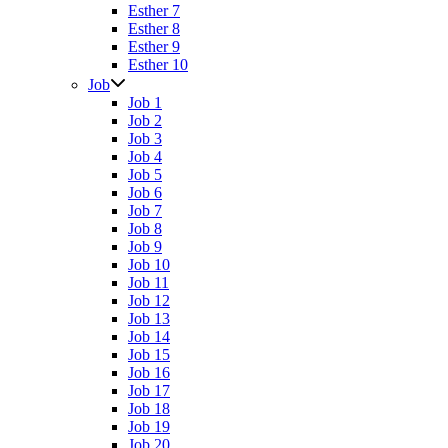
Esther 7
Esther 8
Esther 9
Esther 10
Job
Job 1
Job 2
Job 3
Job 4
Job 5
Job 6
Job 7
Job 8
Job 9
Job 10
Job 11
Job 12
Job 13
Job 14
Job 15
Job 16
Job 17
Job 18
Job 19
Job 20