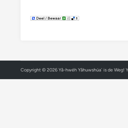
Copyright © 2026
Yâ-hwéh Yâhuwshúa` is de Weg! 