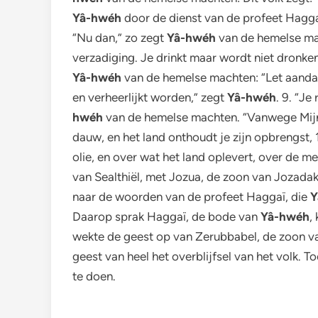
Yâ-hwéh
door de dienst van de profeet Haggaï: 
“Nu dan,” zo zegt
Yâ-hwéh
van de hemelse mac
verzadiging. Je drinkt maar wordt niet dronken
Yâ-hwéh
van de hemelse machten: “Let aandach
en verheerlijkt worden,” zegt
Yâ-hwéh
. 9. “Je
hwéh
van de hemelse machten. “Vanwege Mijn hu
dauw, en het land onthoudt je zijn opbrengst, 
olie, en over wat het land oplevert, over de m
van Sealthiël, met Jozua, de zoon van Jozadak,
naar de woorden van de profeet Haggaï, die
Y
Daarop sprak Haggaï, de bode van
Yâ-hwéh
,
wekte de geest op van Zerubbabel, de zoon va
geest van heel het overblijfsel van het volk.
te doen.