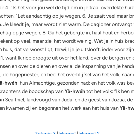
4. “Is het voor jou wel de tijd om in je fraai overdekte huize
hten: “Let aandachtig op je wegen. 6. Je zaait veel maar bre
. Je kleedt je, maar wordt niet warm. De dagloner ontvangt z
tig op je wegen. 8. Ga het gebergte in, haal hout en herbou
 rekent op veel, maar zie, het wordt weinig. Wat je in huis br
is, dat verwoest ligt, terwijl je je uitslooft, ieder voor zi
11. want Ik riep droogte uit over het land, over de bergen en
ensen en over de dieren en over al de inspanning van je hand
 de hogepriester, en heel het overblijfsel van het volk, naa
â-hwéh
, hun Almachtige, gezonden had; en het volk was be
 krachtens de boodschap van
Yâ-hwéh
tot het volk: “Ik ben 
n Sealthiël, landvoogd van Juda, en de geest van Jozua, de
 Toen kwamen zij en begonnen het werk aan het huis van
Yâ-h
Zefanja 3
|
Haggaï
|
Haggaï 2