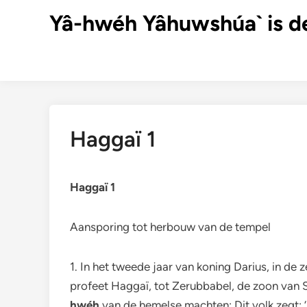
Ga
Yâ-hwéh Yâhuwshúa` is d
naar
de
inhoud
Haggaï 1
Haggaï 1
Aansporing tot herbouw van de tempel
1. In het tweede jaar van koning Darius, in 
profeet Haggaï, tot Zerubbabel, de zoon van S
hwéh
van de hemelse machten: Dit volk zegt: ‘