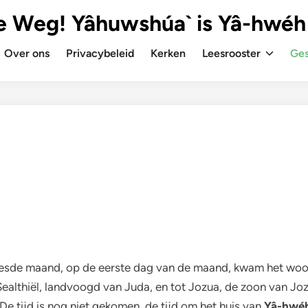
e Weg! Yâhuwshúa` is Yâ-hwéh
Over ons
Privacybeleid
Kerken
Leesrooster
Ges
de zesde maand, op de eerste dag van de maand, kwam het wo
ealthiël, landvoogd van Juda, en tot Jozua, de zoon van Joz
De tijd is nog niet gekomen, de tijd om het huis van
Yâ-hwé