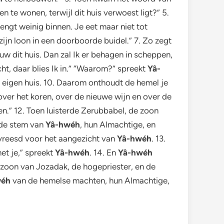
n te wonen, terwijl dit huis verwoest ligt?” 5.
ngt weinig binnen. Je eet maar niet tot
ijn loon in een doorboorde buidel.” 7. Zo zegt
w dit huis. Dan zal Ik er behagen in scheppen,
acht, daar blies Ik in.” “Waarom?” spreekt
Yâ-
jn eigen huis. 10. Daarom onthoudt de hemel je
 over het koren, over de nieuwe wijn en over de
en.” 12. Toen luisterde Zerubbabel, de zoon
r de stem van
Yâ-hwéh
, hun Almachtige, en
vreesd voor het aangezicht van
Yâ-hwéh
. 13.
met je,” spreekt
Yâ-hwéh
. 14. En
Yâ-hwéh
 zoon van Jozadak, de hogepriester, en de
wéh
van de hemelse machten, hun Almachtige,