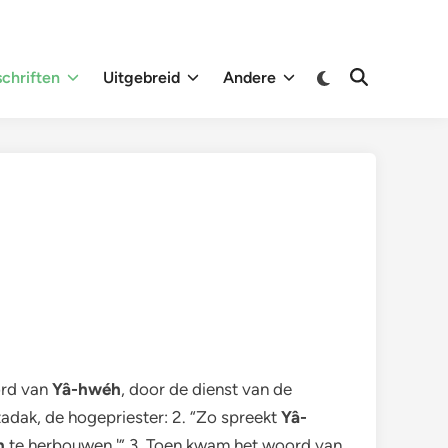
Overschakelen
chriften
Uitgebreid
Andere
Zoeken
naar
openen
donkere
modus
ord van
Yâ-hwéh
, door de dienst van de
adak, de hogepriester: 2. “Zo spreekt
Yâ-
h
te herbouwen.'” 3. Toen kwam het woord van