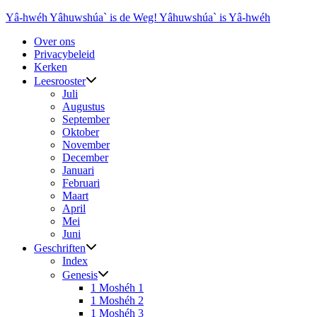
Ga
Yâ-hwéh Yâhuwshúa` is de Weg! Yâhuwshúa` is Yâ-hwéh
naar
Over ons
de
Privacybeleid
inhoud
Kerken
Leesrooster
Juli
Augustus
September
Oktober
November
December
Januari
Februari
Maart
April
Mei
Juni
Geschriften
Index
Genesis
1 Moshéh 1
1 Moshéh 2
1 Moshéh 3