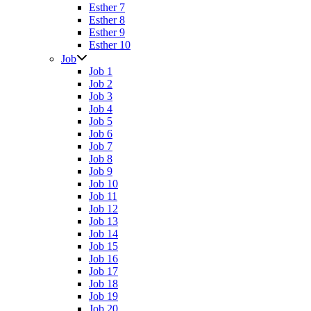
Esther 7
Esther 8
Esther 9
Esther 10
Job
Job 1
Job 2
Job 3
Job 4
Job 5
Job 6
Job 7
Job 8
Job 9
Job 10
Job 11
Job 12
Job 13
Job 14
Job 15
Job 16
Job 17
Job 18
Job 19
Job 20