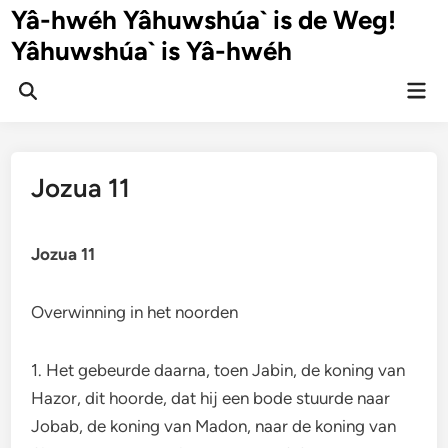
Ga
Yâ-hwéh Yâhuwshúa` is de Weg!
naar
Yâhuwshúa` is Yâ-hwéh
de
inhoud
Hoo
Zoeken
openen
Jozua 11
Jozua 11
Overwinning in het noorden
1. Het gebeurde daarna, toen Jabin, de koning van
Hazor, dit hoorde, dat hij een bode stuurde naar
Jobab, de koning van Madon, naar de koning van