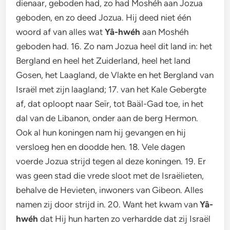
dienaar, geboden had, zo had Moshéh aan Jozua
geboden, en zo deed Jozua. Hij deed niet één
woord af van alles wat
Yâ-hwéh
aan Moshéh
geboden had. 16. Zo nam Jozua heel dit land in: het
Bergland en heel het Zuiderland, heel het land
Gosen, het Laagland, de Vlakte en het Bergland van
Israël met zijn laagland; 17. van het Kale Gebergte
af, dat oploopt naar Seïr, tot Baäl-Gad toe, in het
dal van de Libanon, onder aan de berg Hermon.
Ook al hun koningen nam hij gevangen en hij
versloeg hen en doodde hen. 18. Vele dagen
voerde Jozua strijd tegen al deze koningen. 19. Er
was geen stad die vrede sloot met de Israëlieten,
behalve de Hevieten, inwoners van Gibeon. Alles
namen zij door strijd in. 20. Want het kwam van
Yâ-
hwéh
dat Hij hun harten zo verhardde dat zij Israël