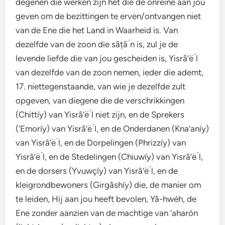
degenen die werken zijn het die de onreine aan jou
geven om de bezittingen te erven/ontvangen niet
van de Ene die het Land in Waarheid is. Van
dezelfde van de zoon die sâțâ ́n is, zul je de
levende liefde die van jou gescheiden is, Yisrâ’ë ́l
van dezelfde van de zoon nemen, ieder die ademt,
17. niettegenstaande, van wie je dezelfde zult
opgeven, van diegene die de verschrikkingen
(Chittíy) van Yisrâ’ë ́l niet zijn, en de Sprekers
(‘Emoríy) van Yisrâ’ë ́l, en de Onderdanen (Kna’aníy)
van Yisrâ’ë ́l, en de Dorpelingen (Phrizzíy) van
Yisrâ’ë ́l, en de Stedelingen (Chiuwíy) van Yisrâ’ë ́l,
en de dorsers (Yvuwçíy) van Yisrâ’ë ́l, en de
kleigrondbewoners (Girgâshíy) die, de manier om
te leiden, Hij aan jou heeft bevolen, Yâ-hwéh, de
Ene zonder aanzien van de machtige van ‘aharón