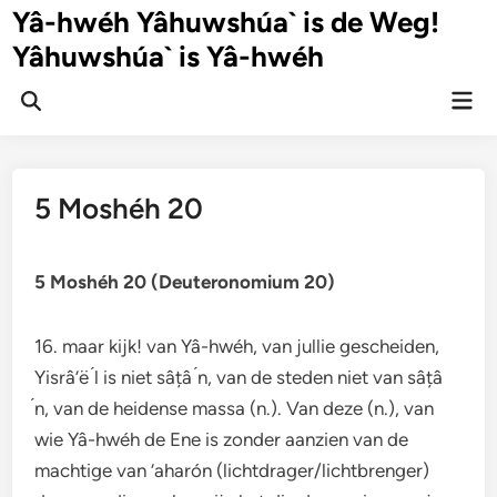
Ga
Yâ-hwéh Yâhuwshúa` is de Weg!
naar
Yâhuwshúa` is Yâ-hwéh
de
inhoud
Hoo
Zoeken
openen
5 Moshéh 20
5 Moshéh 20 (Deuteronomium 20)
16. maar kijk! van Yâ-hwéh, van jullie gescheiden,
Yisrâ’ë ́l is niet sâțâ ́n, van de steden niet van sâțâ
́n, van de heidense massa (n.). Van deze (n.), van
wie Yâ-hwéh de Ene is zonder aanzien van de
machtige van ‘aharón (lichtdrager/lichtbrenger)