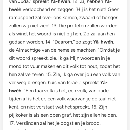
van Juda,” spreekt
Yâ-hwéh
. 12. Zij hebben
Yâ-
hwéh
verloochend en zeggen: ‘Hij is het niet! Geen
rampspoed zal over ons komen, zwaard of honger
zullen wij niet zien!’ 13. Die profeten zullen worden
als wind, het woord is niet bij hen. Zo zal aan hen
gedaan worden. 14. “Daarom,” zo zegt
Yâ-hwéh
,
de Almachtige van de hemelse machten: “Omdat je
dit woord spreekt, zie, Ik ga Mijn woorden in je
mond tot vuur maken en dit volk tot hout, zodat het
hen zal verteren. 15. Zie, Ik ga over jou een volk van
ver weg brengen, huis van Israël,” spreekt
Yâ-
hwéh
. “Een taai volk is het, een volk, van oude
tijden af is het er, een volk waarvan je de taal niet
kent, en niet verstaat wat het spreekt. 16. Zijn
pijlkoker is als een open graf, het zijn allen helden.
17. Verslinden zal het je oogst en je brood,