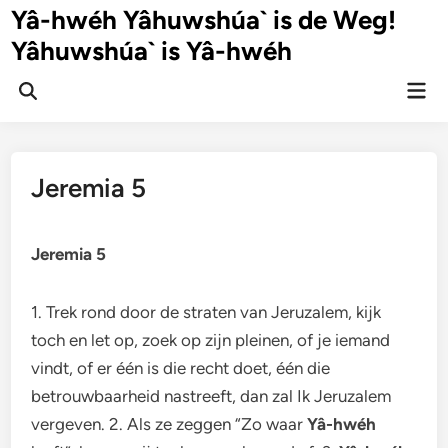
Ga
Yâ-hwéh Yâhuwshúa` is de Weg!
naar
Yâhuwshúa` is Yâ-hwéh
de
inhoud
Hoo
Zoeken
openen
Jeremia 5
Jeremia 5
1. Trek rond door de straten van Jeruzalem, kijk
toch en let op, zoek op zijn pleinen, of je iemand
vindt, of er één is die recht doet, één die
betrouwbaarheid nastreeft, dan zal Ik Jeruzalem
vergeven. 2. Als ze zeggen “Zo waar
Yâ-hwéh