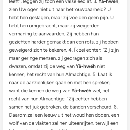
leeft”, leggen zij toch een valse eed af. 3.
Yâ-hwéh
,
zien Uw ogen niet uit naar betrouwbaarheid? U
hebt hen geslagen, maar zij voelden geen pijn. U
hebt hen omgebracht, maar zij weigerden
vermaning te aanvaarden. Zij hebben hun
gezichten harder gemaakt dan een rots, zij hebben
geweigerd zich te bekeren. 4. Ík zei echter: “Zij zijn
maar geringe mensen, zij gedragen zich als
dwazen, omdat zij de weg van
Yâ-hwéh
niet
kennen, het recht van hun Almachtige. 5. Laat ik
naar de aanzienlijken gaan en met hen spreken,
want die kennen de weg van
Yâ-hwéh
wel, het
recht van hun Almachtige. “Zij echter hebben
samen het juk gebroken, de banden verscheurd. 6.
Daarom zal een leeuw uit het woud hen doden, een
wolf van de vlakten zal hen uiteenrijten, terwijl een