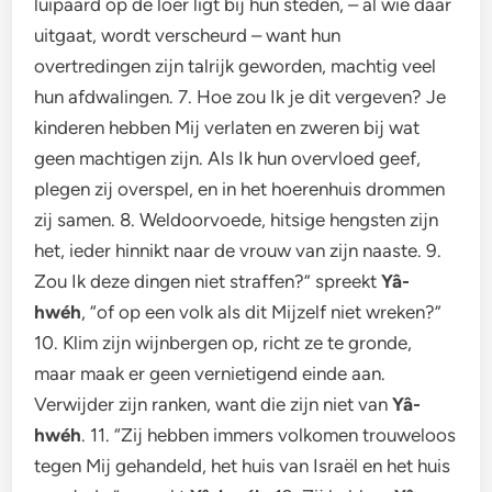
luipaard op de loer ligt bij hun steden, – al wie daar
uitgaat, wordt verscheurd – want hun
overtredingen zijn talrijk geworden, machtig veel
hun afdwalingen. 7. Hoe zou Ik je dit vergeven? Je
kinderen hebben Mij verlaten en zweren bij wat
geen machtigen zijn. Als Ik hun overvloed geef,
plegen zij overspel, en in het hoerenhuis drommen
zij samen. 8. Weldoorvoede, hitsige hengsten zijn
het, ieder hinnikt naar de vrouw van zijn naaste. 9.
Zou Ik deze dingen niet straffen?” spreekt
Yâ-
hwéh
, “of op een volk als dit Mijzelf niet wreken?”
10. Klim zijn wijnbergen op, richt ze te gronde,
maar maak er geen vernietigend einde aan.
Verwijder zijn ranken, want die zijn niet van
Yâ-
hwéh
. 11. “Zij hebben immers volkomen trouweloos
tegen Mij gehandeld, het huis van Israël en het huis