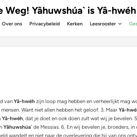
e Weg! Yâhuwshúa` is Yâ-hwéh
Over ons
Privacybeleid
Kerken
Leesrooster
Ges
rd van
Yâ-hwéh
zijn loop mag hebben en verheerlijkt mag word
mensen. Want niet allen hebben het geloof. 3. Maar
Yâ-hwé
n
Yâ-hwéh
, dat je doet en ook doen zult wat wij je bevelen.
an
Yâhuwshúa`
de Messias. 6. En wij bevelen je, broeders, 
ld wandelt en niet naar de overlevering die hij van ons ont