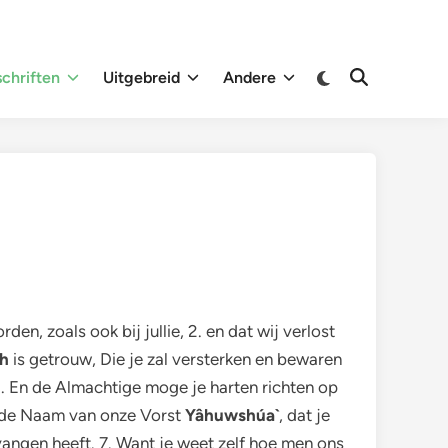
Overschakelen
chriften
Uitgebreid
Andere
Zoeken
naar
openen
donkere
modus
en, zoals ook bij jullie, 2. en dat wij verlost
h
is getrouw, Die je zal versterken en bewaren
 5. En de Almachtige moge je harten richten op
in de Naam van onze Vorst
Yâhuwshúa`
, dat je
vangen heeft. 7. Want je weet zelf hoe men ons