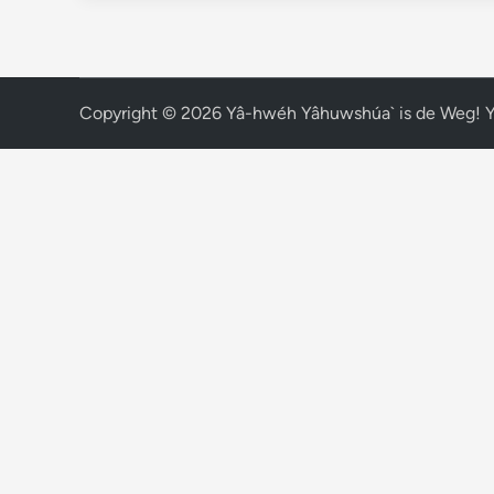
Copyright © 2026
Yâ-hwéh Yâhuwshúa` is de Weg! 