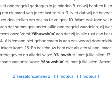
niet ongeregeld gedragen in je midden 8. en wij hebben bij
 om niemand van je tot last te zijn. 9. Niet dat wij de bevo
 zouden stellen om ons na te volgen. 10. Want ook toen wij bij
 horen dat sommigen onder jullie ongeregeld wandelen; zij wer
namens onze Vorst
Yâhuwshúa`
aan dat zij in alle rust aan he
 14. Als iemand niet gehoorzaam is aan ons woord door midd
ot inkeer komt. 15. En beschouw hem niet als een vijand, maa
rede geven op allerlei wijze.
Yâ-hwéh
zij met jullie allen. 1
e genade van onze Vorst
Yâhuwshúa`
zij met jullie allen. Amen.
2 Tessalonicenzen 2
|
1 Timoteüs
|
1 Timoteüs 1