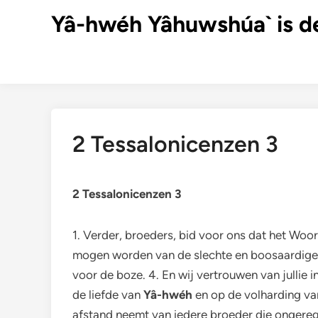
Ga
Yâ-hwéh Yâhuwshúa` is d
naar
de
inhoud
2 Tessalonicenzen 3
2 Tessalonicenzen 3
1. Verder, broeders, bid voor ons dat het Woo
mogen worden van de slechte en boosaardige 
voor de boze. 4. En wij vertrouwen van jullie i
de liefde van
Yâ-hwéh
en op de volharding v
afstand neemt van iedere broeder die ongerege