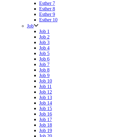
Esther 7
Esther 8
Esther 9
Esther 10
Job
Job 1
Job 2
Job 3
Job 4
Job 5
Job 6
Job 7
Job 8
Job 9
Job 10
Job 11
Job 12
Job 13
Job 14
Job 15
Job 16
Job 17
Job 18
Job 19
Job 20