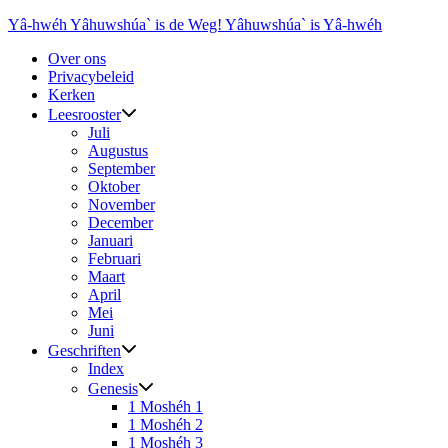
Ga
Yâ-hwéh Yâhuwshúa` is de Weg! Yâhuwshúa` is Yâ-hwéh
naar
Over ons
de
Privacybeleid
inhoud
Kerken
Leesrooster
Juli
Augustus
September
Oktober
November
December
Januari
Februari
Maart
April
Mei
Juni
Geschriften
Index
Genesis
1 Moshéh 1
1 Moshéh 2
1 Moshéh 3