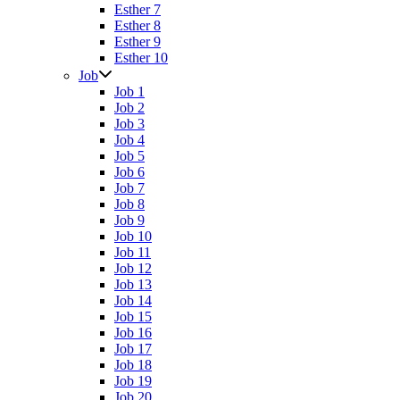
Esther 7
Esther 8
Esther 9
Esther 10
Job
Job 1
Job 2
Job 3
Job 4
Job 5
Job 6
Job 7
Job 8
Job 9
Job 10
Job 11
Job 12
Job 13
Job 14
Job 15
Job 16
Job 17
Job 18
Job 19
Job 20