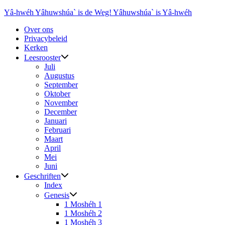
Ga
Yâ-hwéh Yâhuwshúa` is de Weg! Yâhuwshúa` is Yâ-hwéh
naar
Over ons
de
Privacybeleid
inhoud
Kerken
Leesrooster
Juli
Augustus
September
Oktober
November
December
Januari
Februari
Maart
April
Mei
Juni
Geschriften
Index
Genesis
1 Moshéh 1
1 Moshéh 2
1 Moshéh 3