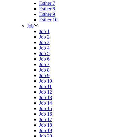
Esther 7
Esther 8
Esther 9
Esther 10
Job
Job 1
Job 2
Job 3
Job 4
Job 5
Job 6
Job 7
Job 8
Job 9
Job 10
Job 11
Job 12
Job 13
Job 14
Job 15
Job 16
Job 17
Job 18
Job 19
Job 20