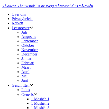
Ga
Yâ-hwéh Yâhuwshúa` is de Weg! Yâhuwshúa` is Yâ-hwéh
naar
Over ons
de
Privacybeleid
inhoud
Kerken
Leesrooster
Juli
Augustus
September
Oktober
November
December
Januari
Februari
Maart
April
Mei
Juni
Geschriften
Index
Genesis
1 Moshéh 1
1 Moshéh 2
1 Moshéh 3