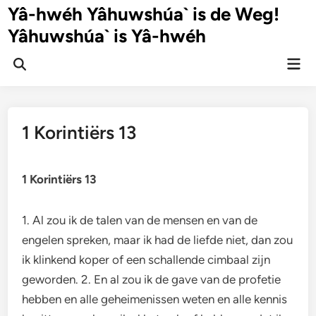
Ga
Yâ-hwéh Yâhuwshúa` is de Weg!
naar
Yâhuwshúa` is Yâ-hwéh
de
inhoud
Hoo
Zoeken
openen
1 Korintiërs 13
1 Korintiërs 13
1. Al zou ik de talen van de mensen en van de
engelen spreken, maar ik had de liefde niet, dan zou
ik klinkend koper of een schallende cimbaal zijn
geworden. 2. En al zou ik de gave van de profetie
hebben en alle geheimenissen weten en alle kennis