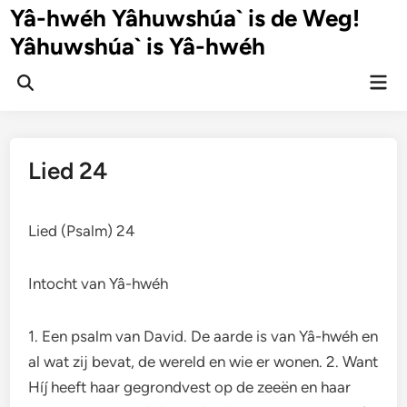
Ga
Yâ-hwéh Yâhuwshúa` is de Weg!
naar
Yâhuwshúa` is Yâ-hwéh
de
inhoud
Hoo
Zoeken
openen
Lied 24
Lied (Psalm) 24
Intocht van Yâ-hwéh
1. Een psalm van David. De aarde is van Yâ-hwéh en
al wat zij bevat, de wereld en wie er wonen. 2. Want
Híj heeft haar gegrondvest op de zeeën en haar