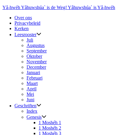
Ga
Yâ-hwéh Yâhuwshúa` is de Weg! Yâhuwshúa` is Yâ-hwéh
naar
Over ons
de
Privacybeleid
inhoud
Kerken
Leesrooster
Juli
Augustus
September
Oktober
November
December
Januari
Februari
Maart
April
Mei
Juni
Geschriften
Index
Genesis
1 Moshéh 1
1 Moshéh 2
1 Moshéh 3