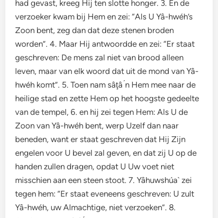
had gevast, kreeg Hij ten slotte honger. 3. En de
verzoeker kwam bij Hem en zei: “Als U Yâ-hwéh’s
Zoon bent, zeg dan dat deze stenen broden
worden”. 4. Maar Hij antwoordde en zei: “Er staat
geschreven: De mens zal niet van brood alleen
leven, maar van elk woord dat uit de mond van Yâ-
hwéh komt”. 5. Toen nam sâţâ ́n Hem mee naar de
heilige stad en zette Hem op het hoogste gedeelte
van de tempel, 6. en hij zei tegen Hem: Als U de
Zoon van Yâ-hwéh bent, werp Uzelf dan naar
beneden, want er staat geschreven dat Hij Zijn
engelen voor U bevel zal geven, en dat zij U op de
handen zullen dragen, opdat U Uw voet niet
misschien aan een steen stoot. 7. Yâhuwshúa` zei
tegen hem: “Er staat eveneens geschreven: U zult
Yâ-hwéh, uw Almachtige, niet verzoeken”. 8.