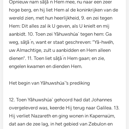
Opnieuw nam sâţâ ́n Hem mee, nu naar een zeer
hoge berg, en hij liet Hem al de koninkrijken van de
wereld zien, met hun heerlijkheid, 9. en zei tegen
Hem: Dit alles zal ik U geven, als U knielt en mij
aanbidt. 10. Toen zei Yâhuwshúa` tegen hem: Ga
weg, sâţâ ́n, want er staat geschreven: “Yâ-hwéh,
uw Almachtige, zult u aanbidden en Hem alleen
dienen”. 11. Toen liet sâţâ ́n Hem gaan; en zie,
engelen kwamen en dienden Hem.
Het begin van Yâhuwshúa`’s prediking
12. Toen Yâhuwshúa` gehoord had dat Johannes
overgeleverd was, keerde Hij terug naar Galilea. 13.
Hij verliet Nazareth en ging wonen in Kapernaüm,
dat aan de zee lag, in het gebied van Zebulon en