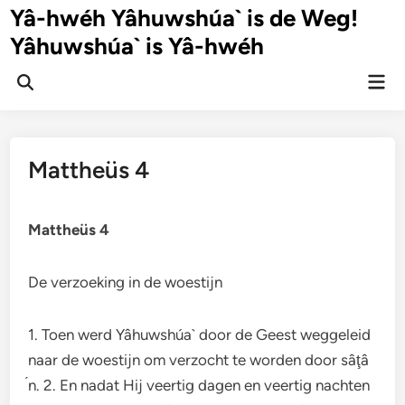
Ga
Yâ-hwéh Yâhuwshúa` is de Weg!
naar
Yâhuwshúa` is Yâ-hwéh
de
inhoud
Hoo
Zoeken
openen
Mattheüs 4
Mattheüs 4
De verzoeking in de woestijn
1. Toen werd Yâhuwshúa` door de Geest weggeleid
naar de woestijn om verzocht te worden door sâţâ
́n. 2. En nadat Hij veertig dagen en veertig nachten