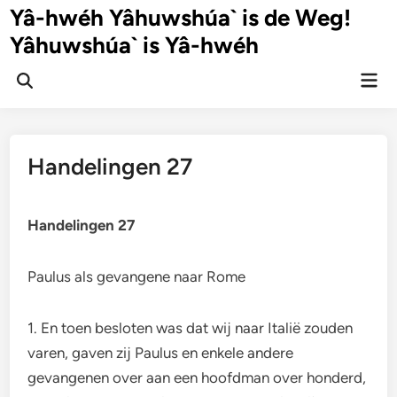
Ga
Yâ-hwéh Yâhuwshúa` is de Weg!
naar
Yâhuwshúa` is Yâ-hwéh
de
inhoud
Hoo
Zoeken
openen
Handelingen 27
Handelingen 27
Paulus als gevangene naar Rome
1. En toen besloten was dat wij naar Italië zouden
varen, gaven zij Paulus en enkele andere
gevangenen over aan een hoofdman over honderd,