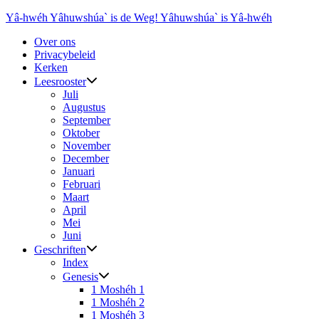
Ga
Yâ-hwéh Yâhuwshúa` is de Weg! Yâhuwshúa` is Yâ-hwéh
naar
Over ons
de
Privacybeleid
inhoud
Kerken
Leesrooster
Juli
Augustus
September
Oktober
November
December
Januari
Februari
Maart
April
Mei
Juni
Geschriften
Index
Genesis
1 Moshéh 1
1 Moshéh 2
1 Moshéh 3