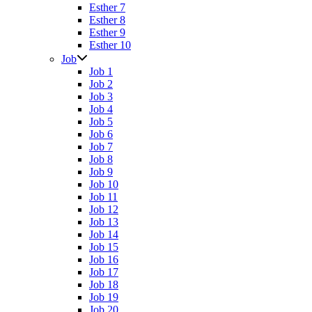
Esther 7
Esther 8
Esther 9
Esther 10
Job
Job 1
Job 2
Job 3
Job 4
Job 5
Job 6
Job 7
Job 8
Job 9
Job 10
Job 11
Job 12
Job 13
Job 14
Job 15
Job 16
Job 17
Job 18
Job 19
Job 20