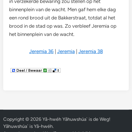
in verzekerde bewaring zou stellen op het
binnenplein van de wacht. Men gaf hem elke dag
een rond brood uit de Bakkerstraat, totdat al het
brood in de stad op was. Zo verbleef Jeremia op
het binnenplein van de wacht.
Jeremia 36
|
Jeremia
|
Jeremia 38
Copyright © 2026
Yâ-hwéh Yâhuwshúa` is de Weg!
Yâhuwshúa` is Yâ-hwéh
.