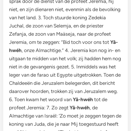
sprak door de dienst van de profeet Jeremia, hij
niet, en zijn dienaren niet, evenmin als de bevolking
van het land. 3. Toch stuurde koning Zedekia
Juchal, de zoon van Selemja, en de priester
Zefanja, de zoon van Maäseja, naar de profeet
Jeremia, om te zeggen: “Bid toch voor ons tot
Yâ-
hwéh
, onze Almachtige.” 4. Jeremia kon nog in- en
uitgaan te midden van het volk; zij hadden hem nog
niet in de gevangenis gezet. 5. Inmiddels was het
leger van de farao uit Egypte uitgetrokken. Toen de
Chaldeeën die Jeruzalem belegerden, dit bericht
daarover hoorden, trokken zij van Jeruzalem weg.
6. Toen kwam het woord van
Yâ-hwéh
tot de
profeet Jeremia: 7. Zo zegt
Yâ-hwéh
, de
Almachtige van Israël: ‘Zo moet je zeggen tegen de
koning van Juda, die je naar Mij toegestuurd heeft