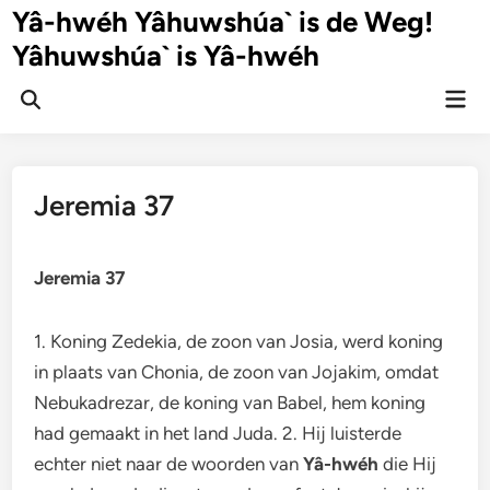
Ga
Yâ-hwéh Yâhuwshúa` is de Weg!
naar
Yâhuwshúa` is Yâ-hwéh
de
inhoud
Hoo
Zoeken
openen
Jeremia 37
Jeremia 37
1. Koning Zedekia, de zoon van Josia, werd koning
in plaats van Chonia, de zoon van Jojakim, omdat
Nebukadrezar, de koning van Babel, hem koning
had gemaakt in het land Juda. 2. Hij luisterde
echter niet naar de woorden van
Yâ-hwéh
die Hij